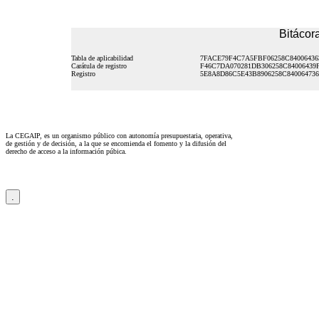
Bitácora
Tabla de aplicabilidad
7FACE79F4C7A5FBF06258C84006436
Carátula de registro
F46C7DA070281DB306258C84006439
Registro
5E8A8D86C5E43B8906258C840064736
La CEGAIP, es un organismo público con autonomía presupuestaria, operativa,
de gestión y de decisión, a la que se encomienda el fomento y la difusión del
derecho de acceso a la información púbica.