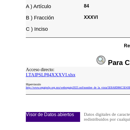
A ) Artículo
84
B ) Fracción
XXXVI
C ) Inciso
Re
Para
C
Acceso directo:
LTAIPSLP84XXXVI.xlsx
Hipervinculo
http://www.cegaipslp.org.mx/webcegaip2025.nsf/nombre_de_la_vista/5E8A8D86C5E
Visor de Datos abiertos
Datos digitales de caracte
redistribuidos por cua