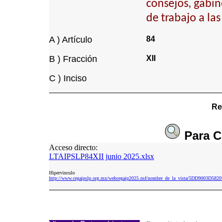
consejos, gabin
de trabajo a la
A ) Artículo
84
B ) Fracción
XII
C ) Inciso
Re
Para
C
Acceso directo:
LTAIPSLP84XII junio 2025.xlsx
Hipervinculo
http://www.cegaipslp.org.mx/webcegaip2025.nsf/nombre_de_la_vista/5DD9003D5