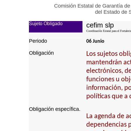
Comisión Estatal de Garantía de
del Estado de 
Sujeto Obligado
cefim slp
Coordinación Estatal para el Fortalec
Periodo
06 Junio
Obligación
Los sujetos obl
mantendrán actu
electrónicos, d
funciones u obj
información, p
políticas que a
Obligación específica.
La agenda de act
dependencias pú