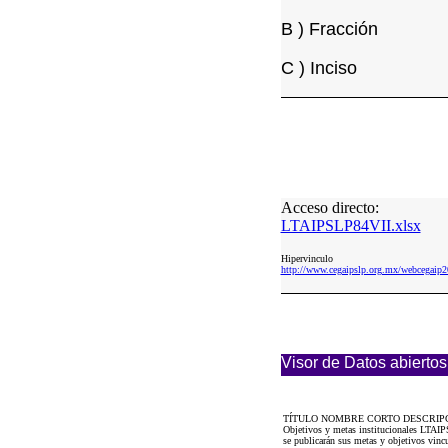
B ) Fracción
C ) Inciso
Acceso directo:
LTAIPSLP84VII.xlsx
Hipervinculo
http://www.cegaipslp.org.mx/webcegai
Visor de Datos abiertos
TÍTULO NOMBRE CORTO DESCRIP
Objetivos y metas institucionales LTAIPS
se publicarán sus metas y objetivos vincu