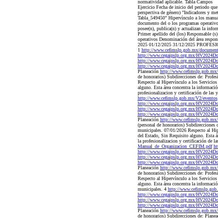
normatividad aplicable. Tabla Campos
Ejercicio Fecha de inicio del periodo qu
perspectiva de género) "Indicadores y met
Tabla_549450" Hipervínculo a los manuale
documento del o los programas operativos,
posee(n), publica(n) y actualizan la inf
Primer apellido del (los) Responsable (s
operativos Denominación del área respon
2025 01/12/2025 31/12/2025 PROFESION
1
http://www.cefimslp.gob.mx/documen
http://www.cegaipslp.org.mx/HV2024D
http://www.cegaipslp.org.mx/HV2024Do
http://www.cegaipslp.org.mx/HV2024D
Planeación
http://www.cefimslp.gob.m
de honorarios) Subdirecciones de: Profesi
Respecto al Hipervínculo a los Servicios
alguno. Esta área concentra la inf
profesionalizacion y certificación de las
http://www.cefimslp.gob.mx/V2/eventos
http://www.cegaipslp.org.mx/HV2024D
http://www.cegaipslp.org.mx/HV2024Do
http://www.cegaipslp.org.mx/HV2024D
Planeación
http://www.cefimslp.gob.m
(personal de honorarios) Subdirecciones d
municipales. 07/01/2026 Respecto al Hipe
del Estado, Sin Requisito alguno. E
la profesionalizacion y certificación de 
Manual_de_Organizacion_CEFIM.pdf
ht
http://www.cegaipslp.org.mx/HV2024D
http://www.cegaipslp.org.mx/HV2024Do
http://www.cegaipslp.org.mx/HV2024D
Planeación
http://www.cefimslp.gob.m
de honorarios) Subdirecciones de: Profesi
Respecto al Hipervínculo a los Servicios
alguno. Esta área concentra la informac
municipales. 4
http://www.cefimslp.go
http://www.cegaipslp.org.mx/HV2024D
http://www.cegaipslp.org.mx/HV2024Do
http://www.cegaipslp.org.mx/HV2024D
Planeación
http://www.cefimslp.gob.m
de honorarios) Subdirecciones de: Planeac