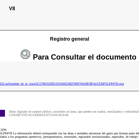
VII
Registro general
Para
Consultar
el documento
p2025.nsf/nombre_de_la_vista/5C5780255EB51D1606258D780070416B/$File/LTAIPSLP84VII.xlsx
Datos digitales de caracter público, accesibles en linea, que pueden ser usados, reutilizados y redistribui
CONAIP/SNT/ACUERDO/EXT13/04/2016-08
CIÓN
LP84VII La información deberá corresponder con las áreas o unidades ejecutoras del gasto que forman parte del 
lados a los programas operativos, presupuestarios, sectoriales, regionales institucionales, especiales, de trabajo