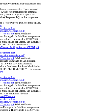
da objetivo institucional (Redactados con
recen y sus requisitos Hipervínculo al
 Área(s) responsable(s) que genera(n),
ble (s) de los programas operativos
 (los) Responsable(s) de los programas
 los servidores públicos municipales.
os
q+ofrecen.docx
arios,+sectoriales.pdf
Tramites.pdf
Subdirección de
az Encargado de Subdirección (personal
dores publicos municipales. 07/01/2026
cos Municipales del Estado, Sin Requisito
UNICIPALES. Incrementar la
00-Manual_de_Organizacion_CEFIM.pdf
q+ofrecen.docx
arios,+sectoriales.pdf
Tramites.pdf
Subdirección de
ldonado Encargada de Subdirección
 de las y los servidores publicos
Cefim a Servidores Públicos Municipales
RVICIO PUBLICO MUNICIPAL Incrementar
000-
q+ofrecen.docx
arios,+sectoriales.pdf
Tramites.pdf
Subdirección de
az Encargado de Subdirección (personal
dores publicos municipales. 07/01/2026
cos Municipales del Estado, Sin Requisito
as y los servidores públicos
.mx/V2/eventos
q+ofrecen.docx
arios,+sectoriales.pdf
Tramites.pdf
Subdirección de
no Encargada de Subdirección (personal
Respecto al Hipervínculo a los Servicios