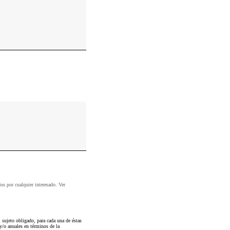
dos por cualquier interesado. Ver
sujeto obligado, para cada una de éstas
 y/o anuales en términos de la