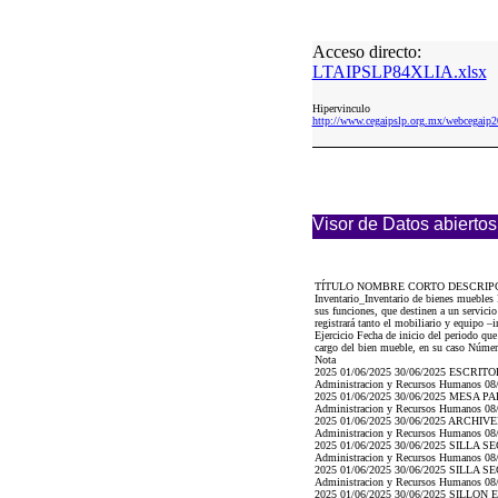
Acceso directo:
LTAIPSLP84XLIA.xlsx
Hipervinculo
http://www.cegaipslp.org.mx/webcega
Visor de Datos abiertos
TÍTULO NOMBRE CORTO DESCRIP
Inventario_Inventario de bienes muebles 
sus funciones, que destinen a un servici
registrará tanto el mobiliario y equipo
Ejercicio Fecha de inicio del periodo qu
cargo del bien mueble, en su caso Número 
Nota
2025 01/06/2025 30/06/2025 ESCRITORIO
Administracion y Recursos Humanos 08/07
2025 01/06/2025 30/06/2025 MESA PARA 
Administracion y Recursos Humanos 08/07
2025 01/06/2025 30/06/2025 ARCHIVERO 
Administracion y Recursos Humanos 08/07
2025 01/06/2025 30/06/2025 SILLA SECR
Administracion y Recursos Humanos 08/07
2025 01/06/2025 30/06/2025 SILLA SECR
Administracion y Recursos Humanos 08/07
2025 01/06/2025 30/06/2025 SILLON EJE