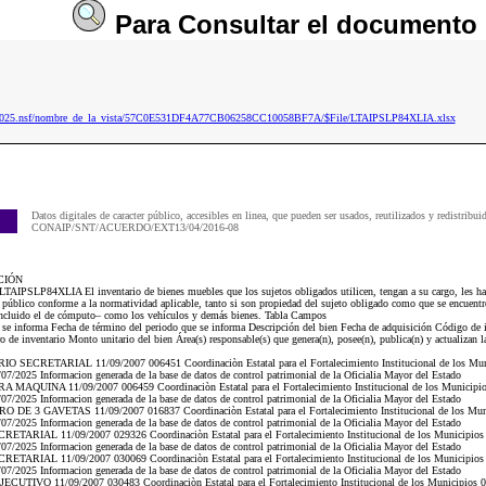
Para
Consultar
el documento
ip2025.nsf/nombre_de_la_vista/57C0E531DF4A77CB06258CC10058BF7A/$File/LTAIPSLP84XLIA.xlsx
Datos digitales de caracter público, accesibles en linea, que pueden ser usados, reutilizados y redistribui
CONAIP/SNT/ACUERDO/EXT13/04/2016-08
CIÓN
LTAIPSLP84XLIA El inventario de bienes muebles que los sujetos obligados utilicen, tengan a su cargo, les hay
o público conforme a la normatividad aplicable, tanto si son propiedad del sujeto obligado como que se encuent
 –incluido el de cómputo– como los vehículos y demás bienes. Tabla Campos
e se informa Fecha de término del periodo que se informa Descripción del bien Fecha de adquisición Código de id
de inventario Monto unitario del bien Área(s) responsable(s) que genera(n), posee(n), publica(n) y actualizan l
 SECRETARIAL 11/09/2007 006451 Coordinaciòn Estatal para el Fortalecimiento Institucional de los Mun
/2025 Informacion generada de la base de datos de control patrimonial de la Oficialia Mayor del Estado
MAQUINA 11/09/2007 006459 Coordinaciòn Estatal para el Fortalecimiento Institucional de los Municipio
/2025 Informacion generada de la base de datos de control patrimonial de la Oficialia Mayor del Estado
DE 3 GAVETAS 11/09/2007 016837 Coordinaciòn Estatal para el Fortalecimiento Institucional de los Mun
/2025 Informacion generada de la base de datos de control patrimonial de la Oficialia Mayor del Estado
ETARIAL 11/09/2007 029326 Coordinaciòn Estatal para el Fortalecimiento Institucional de los Municipios
/2025 Informacion generada de la base de datos de control patrimonial de la Oficialia Mayor del Estado
ETARIAL 11/09/2007 030069 Coordinaciòn Estatal para el Fortalecimiento Institucional de los Municipios
/2025 Informacion generada de la base de datos de control patrimonial de la Oficialia Mayor del Estado
CUTIVO 11/09/2007 030483 Coordinaciòn Estatal para el Fortalecimiento Institucional de los Municipios 0