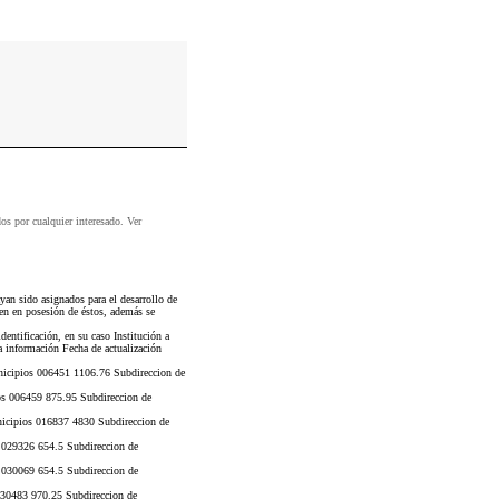
dos por cualquier interesado. Ver
an sido asignados para el desarrollo de
ren en posesión de éstos, además se
entificación, en su caso Institución a
a información Fecha de actualización
icipios 006451 1106.76 Subdireccion de
s 006459 875.95 Subdireccion de
icipios 016837 4830 Subdireccion de
 029326 654.5 Subdireccion de
 030069 654.5 Subdireccion de
30483 970.25 Subdireccion de