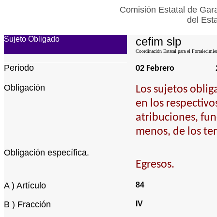
Comisión Estatal de Gara
del Est
Sujeto Obligado
cefim slp
Coordinación Estatal para el Fortalecimie
Periodo
02 Febrero
Obligación
Los sujetos obli
en los respectivo
atribuciones, fun
menos, de los te
Obligación específica.
Egresos.
A ) Artículo
84
B ) Fracción
IV