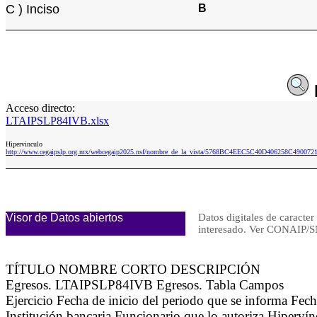
C ) Inciso
B
Acceso directo:
LTAIPSLP84IVB.xlsx
Hipervinculo
http://www.cegaipslp.org.mx/webcegaip2025.nsf/nombre_de_la_vista/5768BC4EEC5C40D406258C490072
Visor de Datos abiertos
Datos digitales de caracter
interesado. Ver CONAIP
TÍTULO NOMBRE CORTO DESCRIPCIÓN
Egresos. LTAIPSLP84IVB Egresos. Tabla Campos
Ejercicio Fecha de inicio del periodo que se informa Fe
Institución bancaria Funcionario que lo autoriza Hipervínc