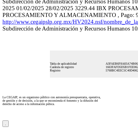
Subdirección de Administración y Recursos Humanos 10/
2025 01/02/2025 28/02/2025 3229.44 IBX PROCE
PROCESAMIENTO Y ALMACENAMIENTO , Pago: 9 3
http://www.cegaipslp.org.mx/HV2024.nsf/nombre_
Subdirección de Administración y Recursos Humanos 10/
Tabla de aplicabilidad
A3FAEB6F8A83A74B06
Carátula de registro
1663FAFD5D5B1FEE062
Registro
5768BC4EEC5C40D4062
La CEGAIP, es un organismo público con autonomía presupuestaria, operativa,
de gestión y de decisión, a la que se encomienda el fomento y la difusión del
derecho de acceso a la información púbica.