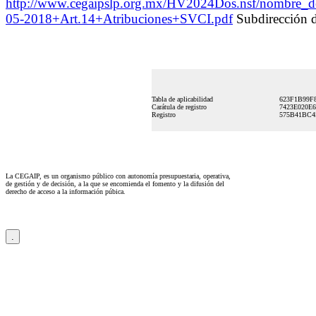
http://www.cegaipslp.org.mx/HV2024Dos.nsf/nombr
05-2018+Art.14+Atribuciones+SVCI.pdf
Subdirección d
Tabla de aplicabilidad
623F1B99F
Carátula de registro
7423E020E
Registro
575B41BC4
La CEGAIP, es un organismo público con autonomía presupuestaria, operativa,
de gestión y de decisión, a la que se encomienda el fomento y la difusión del
derecho de acceso a la información púbica.