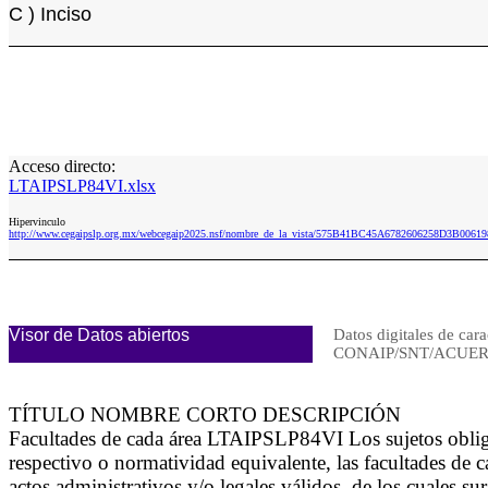
C ) Inciso
Acceso directo:
LTAIPSLP84VI.xlsx
Hipervinculo
http://www.cegaipslp.org.mx/webcegaip2025.nsf/nombre_de_la_vista/575B41BC45A6782606258D3B0061
Visor de Datos abiertos
Datos digitales de cara
CONAIP/SNT/ACUERD
TÍTULO NOMBRE CORTO DESCRIPCIÓN
Facultades de cada área LTAIPSLP84VI Los sujetos obligado
respectivo o normatividad equivalente, las facultades de c
actos administrativos y/o legales válidos, de los cuales 