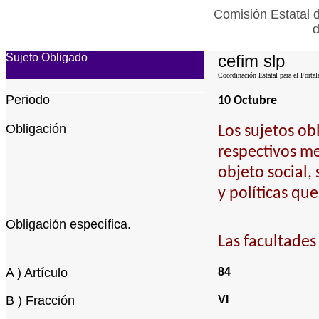
Comisión Estatal 
d
Sujeto Obligado
cefim slp
Coordinación Estatal para el Fortal
Periodo
10 Octubre
Obligación
Los sujetos ob
respectivos me
objeto social,
y políticas qu
Obligación específica.
Las facultades
A ) Artículo
84
B ) Fracción
VI