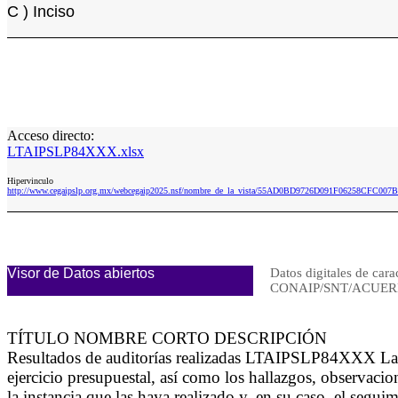
C ) Inciso
Acceso directo:
LTAIPSLP84XXX.xlsx
Hipervinculo
http://www.cegaipslp.org.mx/webcegaip2025.nsf/nombre_de_la_vista/55AD0BD9726D091F06258CFC00
Visor de Datos abiertos
Datos digitales de cara
CONAIP/SNT/ACUERD
TÍTULO NOMBRE CORTO DESCRIPCIÓN
Resultados de auditorías realizadas LTAIPSLP84XXX La inf
ejercicio presupuestal, así como los hallazgos, observac
la instancia que las haya realizado y, en su caso, el segu