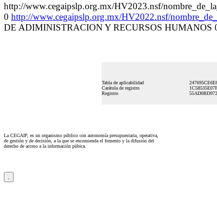
http://www.cegaipslp.org.mx/HV2023.nsf/nombre
0
http://www.cegaipslp.org.mx/HV2022.nsf/nombre_d
DE ADIMINISTRACION Y RECURSOS HUMANOS 0
Tabla de aplicabilidad
247695CE6E
Carátula de registro
1C58535E07
Registro
55AD0BD972
La CEGAIP, es un organismo público con autonomía presupuestaria, operativa,
de gestión y de decisión, a la que se encomienda el fomento y la difusión del
derecho de acceso a la información púbica.