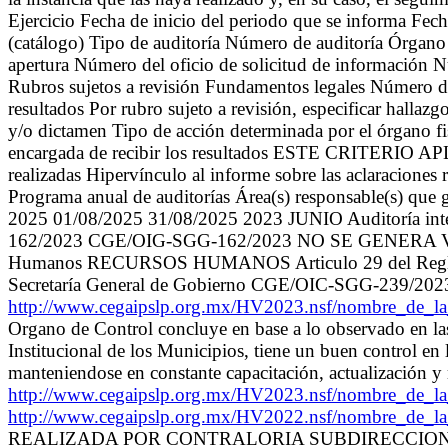
Ejercicio Fecha de inicio del periodo que se informa Fec
(catálogo) Tipo de auditoría Número de auditoría Órgano 
apertura Número del oficio de solicitud de información Nú
Rubros sujetos a revisión Fundamentos legales Número de 
resultados Por rubro sujeto a revisión, especificar hallaz
y/o dictamen Tipo de acción determinada por el órgano fi
encargada de recibir los resultados ESTE CRITERIO APL
realizadas Hipervínculo al informe sobre las aclaraciones 
Programa anual de auditorías Área(s) responsable(s) que g
2025 01/08/2025 31/08/2025 2023 JUNIO Auditoría 
162/2023 CGE/OIG-SGG-162/2023 NO SE GENERA Verifica
Humanos RECURSOS HUMANOS Articulo 29 del Reglamento 
Secretaría General de Gobierno CGE/OIC-SGG-239/202
http://www.cegaipslp.org.mx/HV2023.nsf/nombre_
Organo de Control concluye en base a lo observado en las 
Institucional de los Municipios, tiene un buen control en
manteniendose en constante capacitación, actualización y
http://www.cegaipslp.org.mx/HV2023.nsf/nombre_
http://www.cegaipslp.org.mx/HV2022.nsf/nombre_de_
REALIZADA POR CONTRALORIA SUBDIRECCION