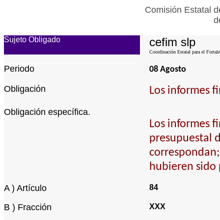
Comisión Estatal d
d
Sujeto Obligado
cefim slp
Coordinación Estatal para el Fortal
Periodo
08 Agosto
Obligación
Los informes fi
Obligación específica.
Los informes fi
presupuestal d
correspondan; 
hubieren sido
A ) Artículo
84
B ) Fracción
XXX