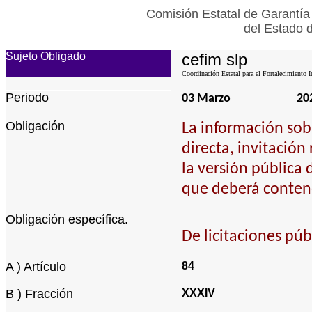
Comisión Estatal de Garantía
del Estado 
Sujeto Obligado
cefim slp
Coordinación Estatal para el Fortalecimiento I
Periodo
03 Marzo
20
Obligación
La información sob
directa, invitación
la versión pública 
que deberá contene
Obligación específica.
De licitaciones púb
A ) Artículo
84
B ) Fracción
XXXIV