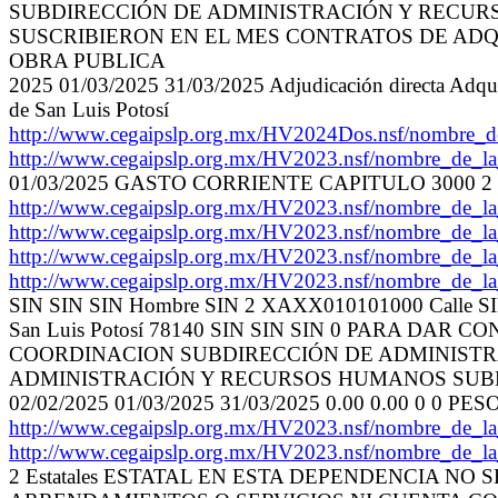
SUBDIRECCIÓN DE ADMINISTRACIÓN Y RECURS
SUSCRIBIERON EN EL MES CONTRATOS DE ADQ
OBRA PUBLICA
2025 01/03/2025 31/03/2025 Adjudicación directa Adquis
de San Luis Potosí
http://www.cegaipslp.org.mx/HV2024Dos.nsf/nombre
http://www.cegaipslp.org.mx/HV2023.nsf/nombre_de_
01/03/2025 GASTO CORRIENTE CAPITULO 3000 2 0
http://www.cegaipslp.org.mx/HV2023.nsf/nombre_de_
http://www.cegaipslp.org.mx/HV2023.nsf/nombre_de_
http://www.cegaipslp.org.mx/HV2023.nsf/nombre_de_
http://www.cegaipslp.org.mx/HV2023.nsf/nombre_de_
SIN SIN SIN Hombre SIN 2 XAXX010101000 Calle S
San Luis Potosí 78140 SIN SIN SIN 0 PARA DA
COORDINACION SUBDIRECCIÓN DE ADMINIST
ADMINISTRACIÓN Y RECURSOS HUMANOS SUB
02/02/2025 01/03/2025 31/03/2025 0.00 0.00 0 0
http://www.cegaipslp.org.mx/HV2023.nsf/nombre_de
http://www.cegaipslp.org.mx/HV2023.nsf/nombre_de
2 Estatales ESTATAL EN ESTA DEPENDENCIA N