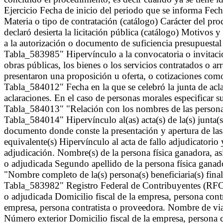
Ejercicio Fecha de inicio del periodo que se informa Fec
Materia o tipo de contratación (catálogo) Carácter del p
declaró desierta la licitación pública (catálogo) Motivos 
a la autorización o documento de suficiencia presupuestal "
Tabla_583985" Hipervínculo a la convocatoria o invitacio
obras públicas, los bienes o los servicios contratados o 
presentaron una proposición u oferta, o cotizaciones com
Tabla_584012" Fecha en la que se celebró la junta de acla
aclaraciones. En el caso de personas morales especificar 
Tabla_584013" "Relación con los nombres de las personas s
Tabla_584014" Hipervínculo al(as) acta(s) de la(s) junta(
documento donde conste la presentación y apertura de las
equivalente(s) Hipervínculo al acta de fallo adjudicatorio 
adjudicación. Nombre(s) de la persona física ganadora, as
o adjudicada Segundo apellido de la persona física gana
"Nombre completo de la(s) persona(s) beneficiaria(s) final
Tabla_583982" Registro Federal de Contribuyentes (RFC) 
o adjudicada Domicilio fiscal de la empresa, persona contr
empresa, persona contratista o proveedora. Nombre de vial
Número exterior Domicilio fiscal de la empresa, persona c