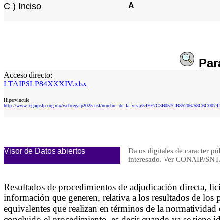
C ) Inciso
A
Par
Acceso directo:
LTAIPSLP84XXXIV.xlsx
Hipervinculo
http://www.cegaipslp.org.mx/webcegaip2025.nsf/nombre_de_la_vista/54FE7C3B057CB85206258C6C007
Visor de Datos abiertos
Datos digitales de caracter pú
interesado. Ver CONAIP/S
Resultados de procedimientos de adjudicación directa, l
información que generen, relativa a los resultados de los p
equivalentes que realizan en términos de la normatividad c
concluido el procedimiento, es decir cuando ya se tiene id