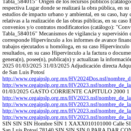
Tabla_584015" Origen de los recursos públicos (catálogo
respectiva Lugar donde se realizará la obra pública, en su
estudios de impacto urbano y ambiental, en su caso, hay q
relativas a la realización de las obras públicas, en su cas
convenios y/o contratos modificatorios (catálogo): "Conv
Tabla_584016" Mecanismos de vigilancia y supervisión de 
corresponde Hipervínculo a los informes de avance financie
trabajos ejecutados u homóloga, en su caso Hipervínculo a
resultados, en su caso Hipervínculo a la factura o docume
genera(n), posee(n), publica(n) y actualizan la informaci
2025 01/03/2025 31/03/2025 Adjudicación directa Adquis
de San Luis Potosí
http://www.cegaipslp.org.mx/HV2024Dos.nsf/nombre
http://www.cegaipslp.org.mx/HV2023.nsf/nombre_de_
01/03/2025 GASTO CORRIENTE CAPITULO 2000 1 0
http://www.cegaipslp.org.mx/HV2023.nsf/nombre_de_
http://www.cegaipslp.org.mx/HV2023.nsf/nombre_de_
http://www.cegaipslp.org.mx/HV2023.nsf/nombre_de_
http://www.cegaipslp.org.mx/HV2023.nsf/nombre_de_
SIN SIN SIN Hombre SIN 1 XAXX010101000 Calle S
San Luis Potosí 78140 SIN SIN SIN 0 PARA DA