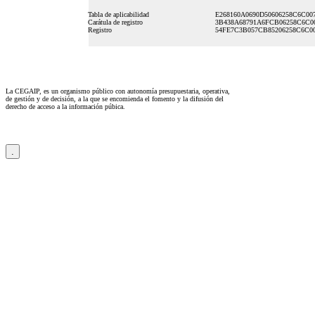
Tabla de aplicabilidad
E268160A0690D50606258C6C00
Carátula de registro
3B438A68791A6FCB06258C6C0
Registro
54FE7C3B057CB85206258C6C0
La CEGAIP, es un organismo público con autonomía presupuestaria, operativa,
de gestión y de decisión, a la que se encomienda el fomento y la difusión del
derecho de acceso a la información púbica.