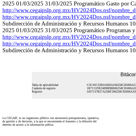
2025 01/03/2025 31/03/2025 Programático Gasto por Ca
http://www.cegaipslp.org.mx/HV2024Dos.nsf/nombre
http://www.cegaipslp.org.mx/HV2024Dos.nsf/nombre
Subdirección de Administración y Recursos Humanos 1
2025 01/03/2025 31/03/2025 Programático Programas y 
http://www.cegaipslp.org.mx/HV2024Dos.nsf/nombr
http://www.cegaipslp.org.mx/HV2024Dos.nsf/nombr
Subdirección de Administración y Recursos Humanos 1
Bitácor
Tabla de aplicabilidad
C3C45C33E6166DA106258C85006A2
Carátula de registro
1B7111FB24898DBB06258C85006A2
Registro
5437137B27A25BF206258C85006A33
La CEGAIP, es un organismo público con autonomía presupuestaria, operativa,
de gestión y de decisión, a la que se encomienda el fomento y la difusión del
derecho de acceso a la información púbica.