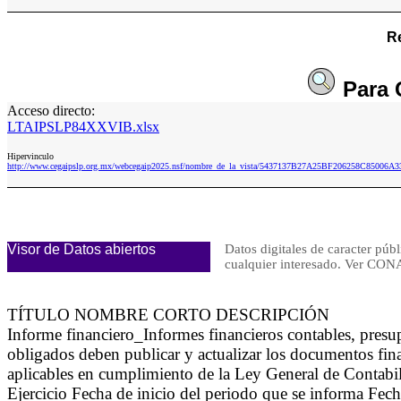
Re
Para
Acceso directo:
LTAIPSLP84XXVIB.xlsx
Hipervinculo
http://www.cegaipslp.org.mx/webcegaip2025.nsf/nombre_de_la_vista/5437137B27A25BF206258C85006A
Visor de Datos abiertos
Datos digitales de caracter públ
cualquier interesado. Ver 
TÍTULO NOMBRE CORTO DESCRIPCIÓN
Informe financiero_Informes financieros contables, pr
obligados deben publicar y actualizar los documentos fina
aplicables en cumplimiento de la Ley General de Contab
Ejercicio Fecha de inicio del periodo que se informa Fe