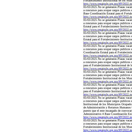
Fortalecimiento Institucional de los Mu
http://www.cegaipslp.org.mx/HV2022.
05/03/2025 No se generaron Plazas vacant
a concursos para ocupar cargos publicos
Base Coordinación Estatal para el Forta
http://www.cegaipslp.org.mx/HV2022.
05/03/2025 No se generaron Plazas vacant
a concursos para ocupar cargos publicos
Estatal para el Fortalecimiento Instituc
http://www.cegaipslp.org.mx/HV2022.
05/03/2025 No se generaron Plazas vacant
a concursos para ocupar cargos publicos 
Estatal para el Fortalecimiento Instituc
http://www.cegaipslp.org.mx/HV2022.
05/03/2025 No se generaron Plazas vacant
a concursos para ocupar cargos publicos 
Coordinación Estatal para el Fortalecim
http://www.cegaipslp.org.mx/HV2022.
05/03/2025 No se generaron Plazas vacant
a concursos para ocupar cargos publicos
para el Fortalecimiento Institucional d
http://www.cegaipslp.org.mx/HV2022.
05/03/2025 No se generaron Plazas vacant
a concursos para ocupar cargos publicos 
Fortalecimiento Institucional de los M
http://www.cegaipslp.org.mx/HV2022.
05/03/2025 No se generaron Plazas vacant
a concursos para ocupar cargos publicos
para el Fortalecimiento Institucional de
http://www.cegaipslp.org.mx/HV2022.
05/03/2025 No se generaron Plazas vacant
a concursos para ocupar cargos publicos 
Institucional de los Municipios Ocupa
de Administración y Recursos Humanos 05
puesto que el ente encargado de convocar
Administrativo 4 Base Coordinación Esta
http://www.cegaipslp.org.mx/HV2022.
05/03/2025 No se generaron Plazas vacant
a concursos para ocupar cargos publicos
Fortalecimiento Institucional de los Mu
http://www.cegaipslp.org.mx/HV2022.