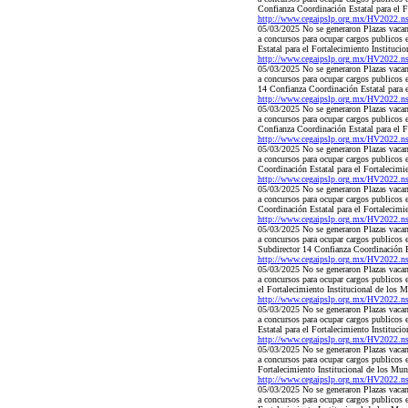
Confianza Coordinación Estatal para el 
http://www.cegaipslp.org.mx/HV2022.
05/03/2025 No se generaron Plazas vacant
a concursos para ocupar cargos publicos
Estatal para el Fortalecimiento Instituc
http://www.cegaipslp.org.mx/HV2022.
05/03/2025 No se generaron Plazas vacant
a concursos para ocupar cargos publicos
14 Confianza Coordinación Estatal para 
http://www.cegaipslp.org.mx/HV2022.
05/03/2025 No se generaron Plazas vacant
a concursos para ocupar cargos publicos
Confianza Coordinación Estatal para el 
http://www.cegaipslp.org.mx/HV2022.
05/03/2025 No se generaron Plazas vacant
a concursos para ocupar cargos publicos
Coordinación Estatal para el Fortalecim
http://www.cegaipslp.org.mx/HV2022.
05/03/2025 No se generaron Plazas vacant
a concursos para ocupar cargos publicos
Coordinación Estatal para el Fortalecim
http://www.cegaipslp.org.mx/HV2022.
05/03/2025 No se generaron Plazas vacant
a concursos para ocupar cargos publicos
Subdirector 14 Confianza Coordinación E
http://www.cegaipslp.org.mx/HV2022.
05/03/2025 No se generaron Plazas vacant
a concursos para ocupar cargos publicos
el Fortalecimiento Institucional de los
http://www.cegaipslp.org.mx/HV2022.
05/03/2025 No se generaron Plazas vacant
a concursos para ocupar cargos publicos
Estatal para el Fortalecimiento Institu
http://www.cegaipslp.org.mx/HV2022.
05/03/2025 No se generaron Plazas vacant
a concursos para ocupar cargos publicos 
Fortalecimiento Institucional de los M
http://www.cegaipslp.org.mx/HV2022.
05/03/2025 No se generaron Plazas vacant
a concursos para ocupar cargos publicos 