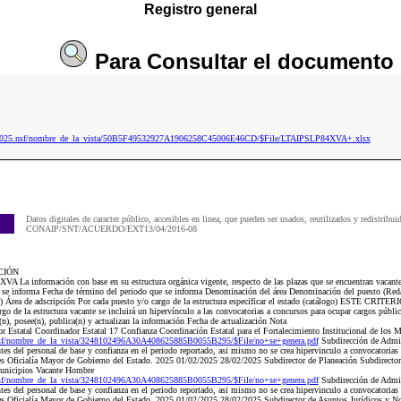
Registro general
Para
Consultar
el documento
ip2025.nsf/nombre_de_la_vista/50B5F49532927A1906258C45006E46CD/$File/LTAIPSLP84XVA+.xlsx
Datos digitales de caracter público, accesibles en linea, que pueden ser usados, reutilizados y redistribui
CONAIP/SNT/ACUERDO/EXT13/04/2016-08
CIÓN
A La información con base en su estructura orgánica vigente, respecto de las plazas que se encuentran vacan
ue se informa Fecha de término del periodo que se informa Denominación del área Denominación del puesto (Reda
go) Área de adscripción Por cada puesto y/o cargo de la estructura especificar el estado (catálogo) ESTE CR
go de la estructura vacante se incluirá un hipervínculo a las convocatorias a concursos para ocupar cargos públi
(n), posee(n), publica(n) y actualizan la información Fecha de actualización Nota
Estatal Coordinador Estatal 17 Confianza Coordinación Estatal para el Fortalecimiento Institucional de lo
nsf/nombre_de_la_vista/3248102496A30A408625885B0055B295/$File/no+se+genera.pdf
Subdirección de Admi
es del personal de base y confianza en el periodo reportado, asi mismo no se crea hipervinculo a convocatorias
 es Oficialía Mayor de Gobierno del Estado. 2025 01/02/2025 28/02/2025 Subdirector de Planeación Subdirector
 Municipios Vacante Hombre
nsf/nombre_de_la_vista/3248102496A30A408625885B0055B295/$File/no+se+genera.pdf
Subdirección de Admi
es del personal de base y confianza en el periodo reportado, asi mismo no se crea hipervinculo a convocatorias
 es Oficialía Mayor de Gobierno del Estado. 2025 01/02/2025 28/02/2025 Subdirector de Asuntos Jurídicos y N