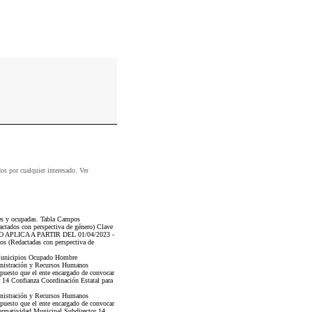
dos por cualquier interesado. Ver
tes y ocupadas. Tabla Campos
ctados con perspectiva de género) Clave
ITERIO APLICA A PARTIR DEL 01/04/2023 -
cos (Redactadas con perspectiva de
s Municipios Ocupado Hombre
nistración y Recursos Humanos
 puesto que el ente encargado de convocar
 14 Confianza Coordinación Estatal para
nistración y Recursos Humanos
 puesto que el ente encargado de convocar
ormatividad Municipal Subdirector 14