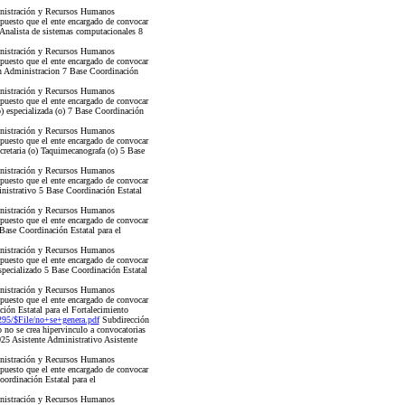
nistración y Recursos Humanos
 puesto que el ente encargado de convocar
Analista de sistemas computacionales 8
nistración y Recursos Humanos
 puesto que el ente encargado de convocar
en Administracion 7 Base Coordinación
nistración y Recursos Humanos
 puesto que el ente encargado de convocar
) especializada (o) 7 Base Coordinación
nistración y Recursos Humanos
 puesto que el ente encargado de convocar
retaria (o) Taquimecanografa (o) 5 Base
nistración y Recursos Humanos
 puesto que el ente encargado de convocar
nistrativo 5 Base Coordinación Estatal
nistración y Recursos Humanos
 puesto que el ente encargado de convocar
Base Coordinación Estatal para el
nistración y Recursos Humanos
 puesto que el ente encargado de convocar
specializado 5 Base Coordinación Estatal
nistración y Recursos Humanos
 puesto que el ente encargado de convocar
ión Estatal para el Fortalecimiento
5/$File/no+se+genera.pdf
Subdirección
no se crea hipervinculo a convocatorias
25 Asistente Administrativo Asistente
nistración y Recursos Humanos
 puesto que el ente encargado de convocar
ordinación Estatal para el
nistración y Recursos Humanos