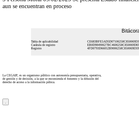
aun se encuentran en proceso
Bitácora
Tabla de aplicabilidad
CE683BFE5AD5D07106258C850069D
Carátula de registro
EB0D98490627BC4606258C850069D8
Registro
4FD0793D66052B9006258C850069E93
La CEGAIP, es un organismo público con autonomía presupuestaria, operativa,
de gestión y de decisión, a la que se encomienda el fomento y la difusión del
derecho de acceso a la información púbica.