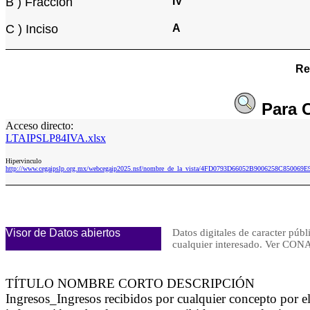
B ) Fracción
IV
C ) Inciso
A
Re
Para
Acceso directo:
LTAIPSLP84IVA.xlsx
Hipervinculo
http://www.cegaipslp.org.mx/webcegaip2025.nsf/nombre_de_la_vista/4FD0793D66052B9006258C850069E
Visor de Datos abiertos
Datos digitales de caracter públ
cualquier interesado. Ver 
TÍTULO NOMBRE CORTO DESCRIPCIÓN
Ingresos_Ingresos recibidos por cualquier concepto por 