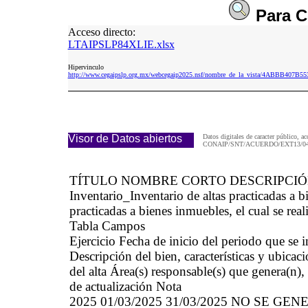
Para
C
Acceso directo:
LTAIPSLP84XLIE.xlsx
Hipervinculo
http://www.cegaipslp.org.mx/webcegaip2025.nsf/nombre_de_la_vista/4ABBB407
Visor de Datos abiertos
Datos digitales de caracter público, ac
CONAIP/SNT/ACUERDO/EXT13/04/
TÍTULO NOMBRE CORTO DESCRIPCI
Inventario_Inventario de altas practicadas 
practicadas a bienes inmuebles, el cual se real
Tabla Campos
Ejercicio Fecha de inicio del periodo que se
Descripción del bien, características y ubicaci
del alta Área(s) responsable(s) que genera(n),
de actualización Nota
2025 01/03/2025 31/03/2025 NO SE G