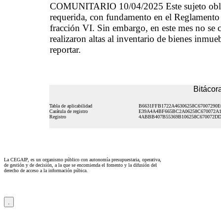
COMUNITARIO 10/04/2025 Este sujeto obligad
requerida, con fundamento en el Reglamento I
fracción VI. Sin embargo, en este mes no se c
realizaron altas al inventario de bienes inmue
reportar.
Bitácora
Tabla de aplicabilidad
B6631FFB1722A46306258C67007290
Carátula de registro
E39A4A4BF665BC2A06258C670072A1
Registro
4ABBB407B55369B106258C670072D
La CEGAIP, es un organismo público con autonomía presupuestaria, operativa,
de gestión y de decisión, a la que se encomienda el fomento y la difusión del
derecho de acceso a la información púbica.