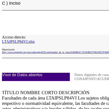
C ) Inciso
Acceso directo:
LTAIPSLP84VI.xlsx
Hipervinculo
http://www.cegaipslp.org.mx/webcegaip2025.nsf/nombre_de_la_vista/4A9DBAC75CB4B32706258CFF006
Visor de Datos abiertos
Datos digitales de cara
CONAIP/SNT/ACUERD
TÍTULO NOMBRE CORTO DESCRIPCIÓN
Facultades de cada área LTAIPSLP84VI Los sujetos obligado
respectivo o normatividad equivalente, las facultades de c
actos administrativos y/o legales válidos, de los cuales 