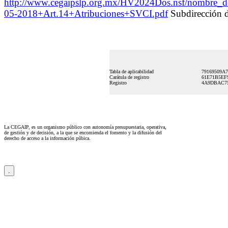
http://www.cegaipslp.org.mx/HV2024Dos.nsf/nombr
05-2018+Art.14+Atribuciones+SVCI.pdf
Subdirección d
Tabla de aplicabilidad
79169509A
Carátula de registro
61E71B5EF
Registro
4A9DBAC75
La CEGAIP, es un organismo público con autonomía presupuestaria, operativa,
de gestión y de decisión, a la que se encomienda el fomento y la difusión del
derecho de acceso a la información púbica.