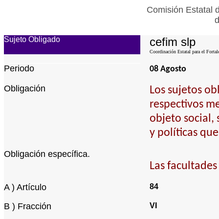
Comisión Estatal 
d
Sujeto Obligado
cefim slp
Coordinación Estatal para el Fortal
Periodo
08 Agosto
Obligación
Los sujetos ob
respectivos me
objeto social,
y políticas qu
Obligación específica.
Las facultades
A ) Artículo
84
B ) Fracción
VI