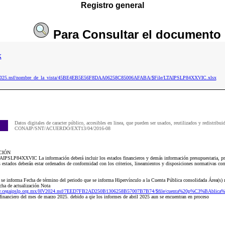
Registro general
Para
Consultar
el documento
x
aip2025.nsf/nombre_de_la_vista/45BE4EB5E56F8DAA06258C85006AFABA/$File/LTAIPSLP84XXVIC.xlsx
Datos digitales de caracter público, accesibles en linea, que pueden ser usados, reutilizados y redistribui
CONAIP/SNT/ACUERDO/EXT13/04/2016-08
CIÓN
AIPSLP84XXVIC La información deberá incluir los estados financieros y demás información presupuestaria, pr
os estados deberán estar ordenados de conformidad con los criterios, lineamientos y disposiciones normativas co
e se informa Fecha de término del periodo que se informa Hipervínculo a la Cuenta Pública consolidada Área(s) r
cha de actualización Nota
w.cegaipslp.org.mx/HV2024.nsf/7EED7FB2AD250B1306258B57007B7B74/$file/cuenta%20p%C3%BAblica%
inanciero del mes de marzo 2025. debido a qie los informes de abril 2025 aun se encuentran en proceso