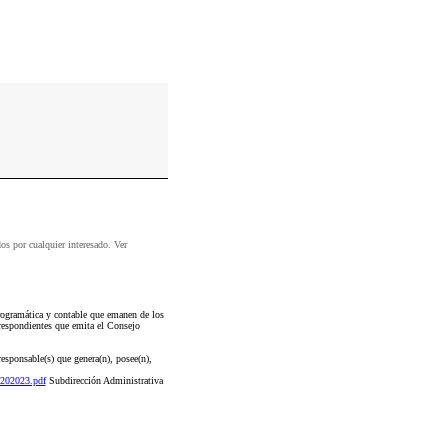
dos por cualquier interesado. Ver
ogramática y contable que emanen de los
rrespondientes que emita el Consejo
esponsable(s) que genera(n), posee(n),
202023.pdf
Subdirección Administrativa