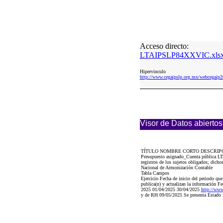
Acceso directo:
LTAIPSLP84XXVIC.xls
Hipervinculo
http://www.cegaipslp.org.mx/webceg
Visor de Datos abiertos
TÍTULO NOMBRE CORTO DESCRIP
Presupuesto asignado_Cuenta pública LT
registros de los sujetos obligados; dich
Nacional de Armonización Contable
Tabla Campos
Ejercicio Fecha de inicio del periodo qu
publica(n) y actualizan la información Fe
2025 01/04/2025 30/04/2025
http://ww
y de RH 09/05/2025 Se presenta Estado f