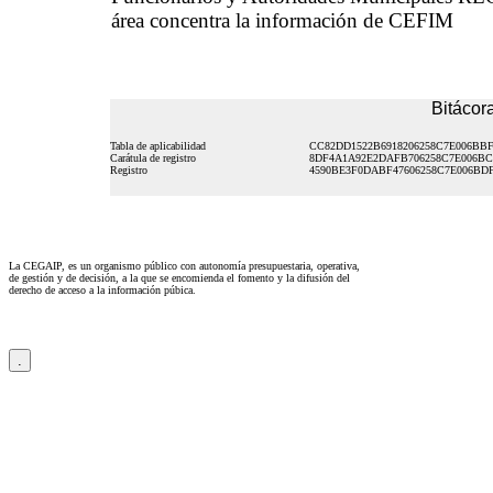
área concentra la información de CEFIM
Bitácora
Tabla de aplicabilidad
CC82DD1522B6918206258C7E006BB
Carátula de registro
8DF4A1A92E2DAFB706258C7E006BC
Registro
4590BE3F0DABF47606258C7E006BD
La CEGAIP, es un organismo público con autonomía presupuestaria, operativa,
de gestión y de decisión, a la que se encomienda el fomento y la difusión del
derecho de acceso a la información púbica.