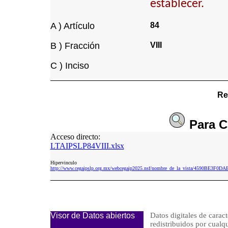
establecer.
A ) Artículo
84
B ) Fracción
VIII
C ) Inciso
Re
Para
C
Acceso directo:
LTAIPSLP84VIII.xlsx
Hipervinculo
http://www.cegaipslp.org.mx/webcegaip2025.nsf/nombre_de_la_vista/4590BE3F0
Visor de Datos abiertos
Datos digitales de caract
redistribuidos por cu