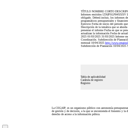
TÍTULO NOMBRE CORTO DESCRIP
Informes emitidos LTAIPSLP84XXXV La rela
obligado. Deberá incluir, los informes de
programáticos presupuestales y financiero
Ejercicio Fecha de inicio del periodo
Descripción de la temática que se aborda
presentar el informe Fecha en que se pres
actualizan la información Fecha de actua
2025 01/03/2025 31/03/2025 Informe mensua
Coordinación. Subdirección de Planeación 
mensual 10/04/2025
http://www.cegai
Subdirección de Planeación 10/04/2025 Se
Tabla de aplicabilidad
Carátula de registro
Registro
La CEGAIP, es un organismo público con autonomía presupuestari
de gestión y de decisión, a la que se encomienda el fomento y la d
derecho de acceso a la información púbica.