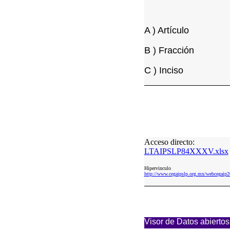
A ) Artículo
B ) Fracción
C ) Inciso
Acceso directo:
LTAIPSLP84XXXV.xlsx
Hipervinculo
http://www.cegaipslp.org.mx/webceg
Visor de Datos abiertos