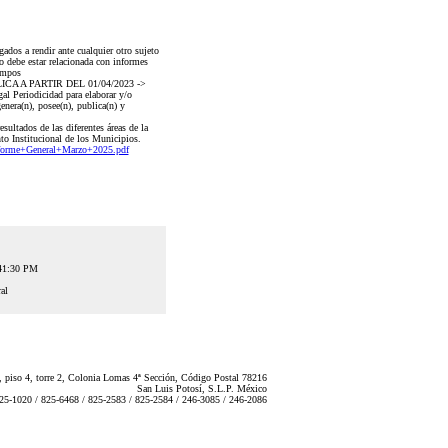
dos a rendir ante cualquier otro sujeto
o debe estar relacionada con informes
Campos
 APLICA A PARTIR DEL 01/04/2023 ->
al Periodicidad para elaborar y/o
nera(n), posee(n), publica(n) y
ultados de las diferentes áreas de la
to Institucional de los Municipios.
orme+General+Marzo+2025.pdf
:41:30 PM
al
 piso 4, torre 2, Colonia Lomas 4ª Sección, Código Postal 78216
San Luis Potosí, S.L.P. México
825-1020 / 825-6468 / 825-2583 / 825-2584 / 246-3085 / 246-2086