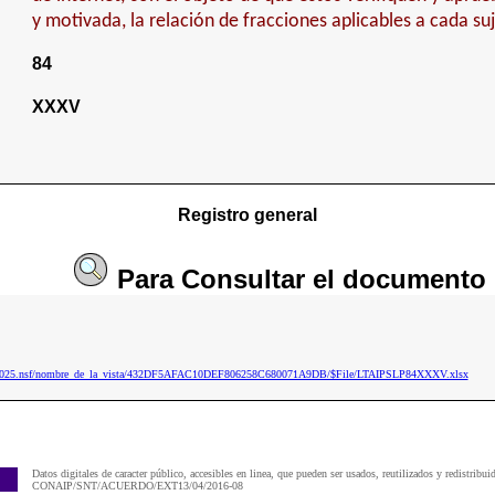
y motivada, la relación de fracciones aplicables a cada su
84
XXXV
Registro general
Para
Consultar
el documento
aip2025.nsf/nombre_de_la_vista/432DF5AFAC10DEF806258C680071A9DB/$File/LTAIPSLP84XXXV.xlsx
Datos digitales de caracter público, accesibles en linea, que pueden ser usados, reutilizados y redistribui
CONAIP/SNT/ACUERDO/EXT13/04/2016-08