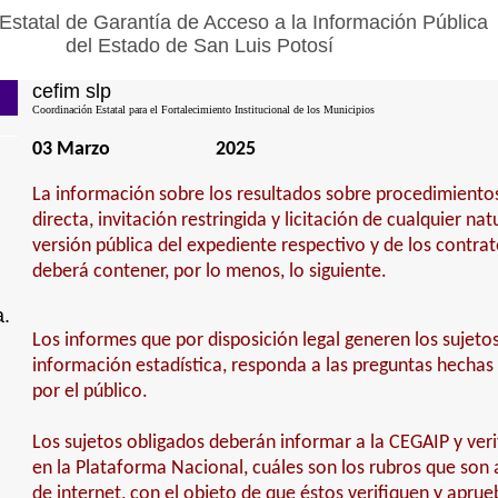
Estatal de Garantía de Acceso a la Información Pública
del Estado de San Luis Potosí
cefim slp
Coordinación Estatal para el Fortalecimiento Institucional de los Municipios
03 Marzo
2025
La información sobre los resultados sobre procedimiento
directa, invitación restringida y licitación de cualquier na
versión pública del expediente respectivo y de los contra
deberá contener, por lo menos, lo siguiente.
a.
Los informes que por disposición legal generen los sujeto
información estadística, responda a las preguntas hechas
por el público.
Los sujetos obligados deberán informar a la CEGAIP y veri
en la Plataforma Nacional, cuáles son los rubros que son 
de internet, con el objeto de que éstos verifiquen y apru