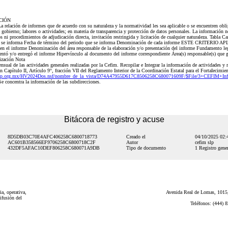
CIÓN
ción de informes que de acuerdo con su naturaleza y la normatividad les sea aplicable o se encuentren obliga
 gobierno; labores o actividades; en materia de transparencia y protección de datos personales. La información n
s ni procedimientos de adjudicación directa, invitación restringida y licitación de cualquier naturaleza. Tabla 
 que se informa Fecha de término del periodo que se informa Denominación de cada informe ESTE CRITERIO
 en el informe Denominación del área responsable de la elaboración y/o presentación del informe Fundamento leg
entó y/o entregó el informe Hipervínculo al documento del informe correspondiente Área(s) responsable(s) que ge
lización Nota
l de las actividades generales realizadas por la Cefim. Recopilar e Integrar la información de actividades y res
Capítulo II, Artículo 9°, fracción VII del Reglamento Interior de la Coordinación Estatal para el FortaIecimien
pslp.org.mx/HV2024Dos.nsf/nombre_de_la_vista/D74A47955D617C8506258C680071609F/$File/3+CEFIM+Inf
 concentra la información de las subdirecciones.
Bitácora de registro y acuse
8D5DB03C70E4AFC406258C6800718773
Creado el
04/10/2025 02
AC601B358566EF9706258C6800718C2F
Autor
cefim slp
432DF5AFAC10DEF806258C680071A9DB
Tipo de documento
1 Registro gener
a, operativa,
Avenida Real de Lomas, 1015,
ifusión del
Teléfonos: (444) 