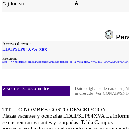
C ) Inciso
A
Par
Acceso directo:
LTAIPSLP84XVA .xlsx
Hipervinculo
http://www.cegaipslp.org.mx/webcegaip2025.nsf/nombre_de_la_vista/3BC27403729E459E06258C840068
Visor de Datos abiertos
Datos digitales de caracter pú
interesado. Ver CONAIP/S
TÍTULO NOMBRE CORTO DESCRIPCIÓN
Plazas vacantes y ocupadas LTAIPSLP84XVA La información
se encuentran vacantes y ocupadas. Tabla Campos
Ejercicio Fecha de inicio del periodo que se informa Fec