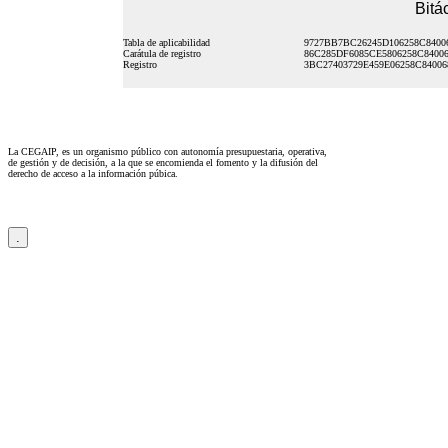
Bitá
Tabla de aplicabilidad
9727BB7BC26245D106258C8400
Carátula de registro
86C285DF6085CE5806258C8400
Registro
3BC27403729E459E06258C84006
La CEGAIP, es un organismo público con autonomía presupuestaria, operativa,
de gestión y de decisión, a la que se encomienda el fomento y la difusión del
derecho de acceso a la información púbica.