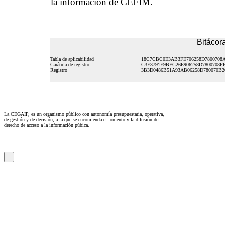
la información de CEFIM.
Bitácora
Tabla de aplicabilidad
18C7CBC0E3AB3FE706258D7800708
Carátula de registro
C3E3791E9BFC26E906258D7800708F
Registro
3B3D0486B51A93AB06258D780070B2
La CEGAIP, es un organismo público con autonomía presupuestaria, operativa,
de gestión y de decisión, a la que se encomienda el fomento y la difusión del
derecho de acceso a la información púbica.