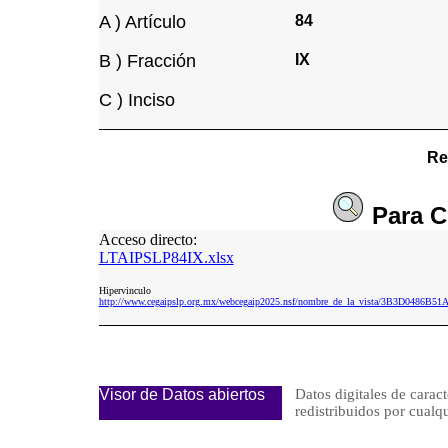
A ) Artículo
84
B ) Fracción
IX
C ) Inciso
Re
Para
C
Acceso directo:
LTAIPSLP84IX.xlsx
Hipervinculo
http://www.cegaipslp.org.mx/webcegaip2025.nsf/nombre_de_la_vista/3B3D0486B
Visor de Datos abiertos
Datos digitales de caract
redistribuidos por cu