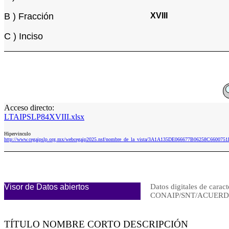
B ) Fracción
XVIII
C ) Inciso
Acceso directo:
LTAIPSLP84XVIII.xlsx
Hipervinculo
http://www.cegaipslp.org.mx/webcegaip2025.nsf/nombre_de_la_vista/3A1A135DE066677B06258C6600751
Visor de Datos abiertos
Datos digitales de caract
CONAIP/SNT/ACUERDO
TÍTULO NOMBRE CORTO DESCRIPCIÓN