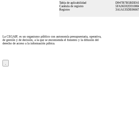
Tabla de aplicabilidad
D947B7B5BDD107
Carátula de registro
5FA36592D31086
Registro
3A1A135DE06667
La CEGAIP, es un organismo público con autonomía presupuestaria, operativa,
de gestión y de decisión, a la que se encomienda el fomento y la difusión del
derecho de acceso a la información púbica.