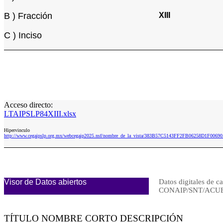
B ) Fracción
XIII
C ) Inciso
Acceso directo:
LTAIPSLP84XIII.xlsx
Hipervinculo
http://www.cegaipslp.org.mx/webcegaip2025.nsf/nombre_de_la_vista/383B57C5143FF2FB06258D1F00690
Visor de Datos abiertos
Datos digitales de ca
CONAIP/SNT/ACUE
TÍTULO NOMBRE CORTO DESCRIPCIÓN