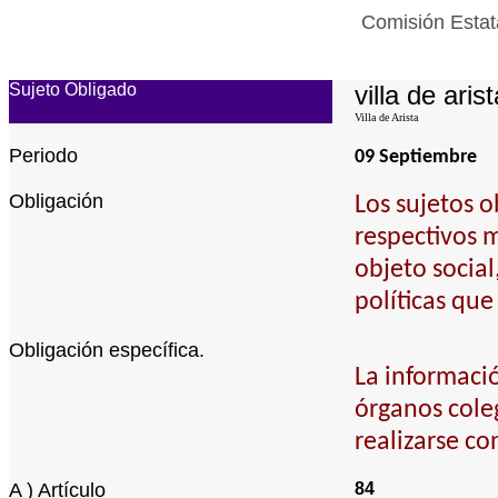
Comisión Estat
Sujeto Obligado
villa de arist
Villa de Arista
Periodo
09 Septiembre
Obligación
Los sujetos 
respectivos m
objeto socia
políticas que
Obligación específica.
La informació
órganos cole
realizarse co
A ) Artículo
84