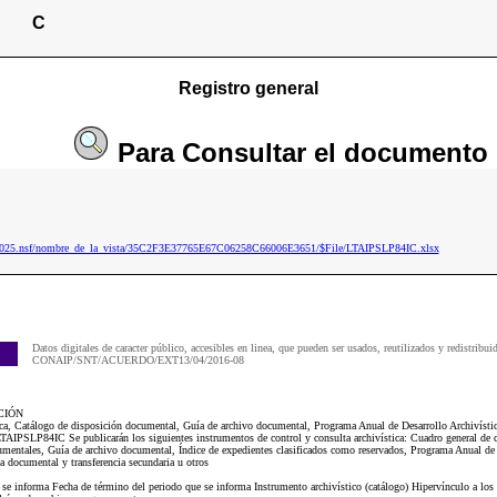
C
Registro general
Para
Consultar
el documento
ip2025.nsf/nombre_de_la_vista/35C2F3E37765E67C06258C66006E3651/$File/LTAIPSLP84IC.xlsx
Datos digitales de caracter público, accesibles en linea, que pueden ser usados, reutilizados y redistribui
CONAIP/SNT/ACUERDO/EXT13/04/2016-08
CIÓN
tica, Catálogo de disposición documental, Guía de archivo documental, Programa Anual de Desarrollo Archivíst
AIPSLP84IC Se publicarán los siguientes instrumentos de control y consulta archivística: Cuadro general de cl
mentales, Guía de archivo documental, Índice de expedientes clasificados como reservados, Programa Anual de 
 documental y transferencia secundaria u otros
e se informa Fecha de término del periodo que se informa Instrumento archivístico (catálogo) Hipervínculo a l