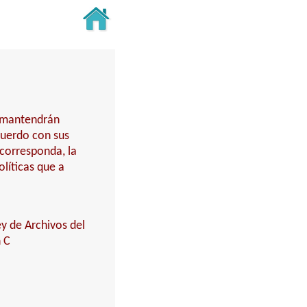
y mantendrán
cuerdo con sus
 corresponda, la
líticas que a
ey de Archivos del
n C