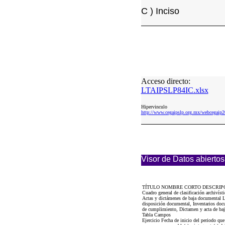
C ) Inciso
Acceso directo:
LTAIPSLP84IC.xlsx
Hipervinculo
http://www.cegaipslp.org.mx/webcega
Visor de Datos abiertos
TÍTULO NOMBRE CORTO DESCRIP
Cuadro general de clasificación archivís
Actas y dictámenes de baja documental LT
disposición documental, Inventarios docu
de cumplimiento, Dictamen y acta de baja
Tabla Campos
Ejercicio Fecha de inicio del periodo qu