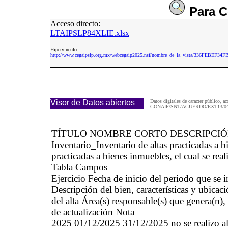
Para
C
Acceso directo:
LTAIPSLP84XLIE.xlsx
Hipervinculo
http://www.cegaipslp.org.mx/webcegaip2025.nsf/nombre_de_la_vista/336FEBEF3
Visor de Datos abiertos
Datos digitales de caracter público, ac
CONAIP/SNT/ACUERDO/EXT13/04/
TÍTULO NOMBRE CORTO DESCRIPCI
Inventario_Inventario de altas practicadas 
practicadas a bienes inmuebles, el cual se real
Tabla Campos
Ejercicio Fecha de inicio del periodo que se
Descripción del bien, características y ubicaci
del alta Área(s) responsable(s) que genera(n),
de actualización Nota
2025 01/12/2025 31/12/2025 no se realizo alta