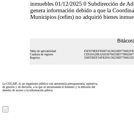
inmuebles 01/12/2025 0 Subdirección de Ad
genera información debido a que la Coordinaci
Municipios (cefim) no adquirió bienes inmueb
Bitácora
Tabla de aplicabilidad
F6FD78EEF95007AC06258D770061FB
Carátula de registro
CD510A28EA50536706258D770062007
Registro
336FEBEF34FB291C06258D7700621E
La CEGAIP, es un organismo público con autonomía presupuestaria, operativa,
de gestión y de decisión, a la que se encomienda el fomento y la difusión del
derecho de acceso a la información púbica.