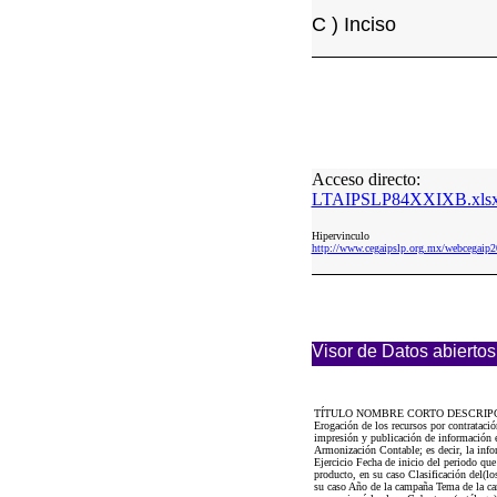
C ) Inciso
Acceso directo:
LTAIPSLP84XXIXB.xls
Hipervinculo
http://www.cegaipslp.org.mx/webceg
Visor de Datos abiertos
TÍTULO NOMBRE CORTO DESCRIP
Erogación de los recursos por contrataci
impresión y publicación de información e
Armonización Contable; es decir, la info
Ejercicio Fecha de inicio del periodo que
producto, en su caso Clasificación del(l
su caso Año de la campaña Tema de la ca