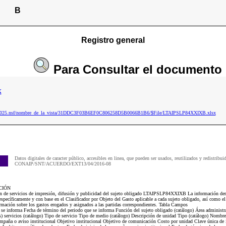
B
Registro general
Para
Consultar
el documento
x
aip2025.nsf/nombre_de_la_vista/31DDC3F03B6EF0C806258D5B0066B1B6/$File/LTAIPSLP84XXIXB.xlsx
Datos digitales de caracter público, accesibles en linea, que pueden ser usados, reutilizados y redistribui
CONAIP/SNT/ACUERDO/EXT13/04/2016-08
CIÓN
ón de servicios de impresión, difusión y publicidad del sujeto obligado LTAIPSLP84XXIXB La información deriv
specíficamente y con base en el Clasificador por Objeto del Gasto aplicable a cada sujeto obligado, así como e
rmación sobre los gastos erogados y asignados a las partidas correspondientes. Tabla Campos
 se informa Fecha de término del periodo que se informa Función del sujeto obligado (catálogo) Área administrat
os) servicios (catálogo) Tipo de servicio Tipo de medio (catálogo) Descripción de unidad Tipo (catálogo) Nombre
mpaña o aviso institucional Objetivo institucional Objetivo de comunicación Costo por unidad Clave única de 