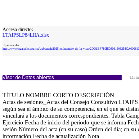
Acceso directo:
LTAIPSLP84LIIA.xlsx
Hipervinculo
http://www.cegaipslp.org.mx/webcegaip2025.nsf/nombre_de_la_vista/2DD1BF780BD9091606258CA00061
Visor de Datos abiertos
Dato
TÍTULO NOMBRE CORTO DESCRIPCIÓN
Actas de sesiones_Actas del Consejo Consultivo LTAIPSLP8
según sea el ámbito de su competencia, en el que se disti
vinculará a los documentos correspondientes. Tabla Cam
Ejercicio Fecha de inicio del periodo que se informa Fec
sesión Número del acta (en su caso) Orden del día; en su 
información Fecha de actualización Nota