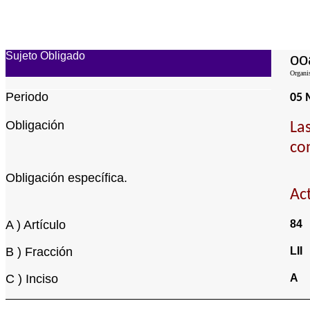
Sujeto Obligado
oo
Organi
Periodo
05 
Obligación
La
co
Obligación específica.
Ac
A ) Artículo
84
B ) Fracción
LII
C ) Inciso
A