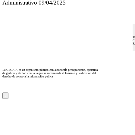
Administrativo 09/04/2025
Ta
Ca
Re
La CEGAIP, es un organismo público con autonomía presupuestaria, operativa,
de gestión y de decisión, a la que se encomienda el fomento y la difusión del
derecho de acceso a la información púbica.