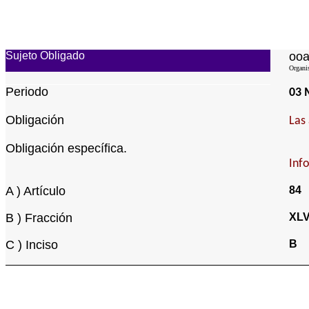
Sujeto Obligado
ooa
Organi
Periodo
03 
Obligación
Las
Obligación específica.
Inf
A ) Artículo
84
B ) Fracción
XLV
C ) Inciso
B