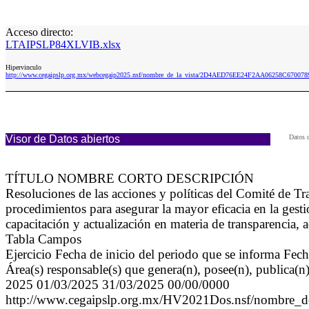
Acceso directo:
LTAIPSLP84XLVIB.xlsx
Hipervinculo
http://www.cegaipslp.org.mx/webcegaip2025.nsf/nombre_de_la_vista/2D4AED76EE24F2AA06258C67007
Visor de Datos abiertos
Datos 
TÍTULO NOMBRE CORTO DESCRIPCIÓN
Resoluciones de las acciones y políticas del Comité de 
procedimientos para asegurar la mayor eficacia en la gestió
capacitación y actualización en materia de transparencia, 
Tabla Campos
Ejercicio Fecha de inicio del periodo que se informa Fec
Área(s) responsable(s) que genera(n), posee(n), publica(n
2025 01/03/2025 31/03/2025 00/00/0000
http://www.cegaipslp.org.mx/HV2021Dos.nsf/n