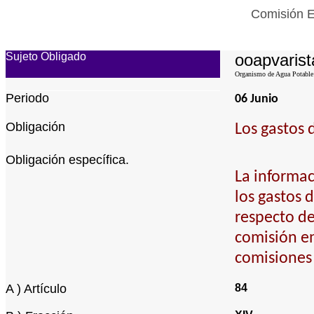
Comisión E
Sujeto Obligado
ooapvarist
Organismo de Agua Potable d
Periodo
06 Junio
Obligación
Los gastos 
Obligación específica.
La informac
los gastos 
respecto d
comisión en
comisiones 
A ) Artículo
84