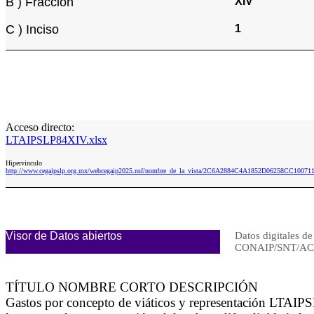
B ) Fracción
XIV
C ) Inciso
1
Acceso directo:
LTAIPSLP84XIV.xlsx
Hipervinculo
http://www.cegaipslp.org.mx/webcegaip2025.nsf/nombre_de_la_vista/2C6A2884C4A1852D06258CC10071
Visor de Datos abiertos
Datos digitales de
CONAIP/SNT/AC
TÍTULO NOMBRE CORTO DESCRIPCIÓN
Gastos por concepto de viáticos y representación LTAIPS