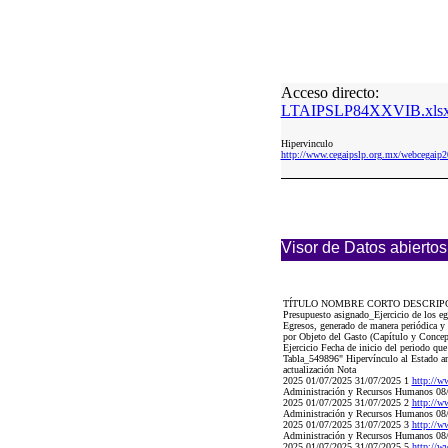
Acceso directo:
LTAIPSLP84XXVIB.xls
Hipervinculo
http://www.cegaipslp.org.mx/webcega
Visor de Datos abiertos
TÍTULO NOMBRE CORTO DESCRIP
Presupuesto asignado_Ejercicio de los eg
Egresos, generado de manera periódica y 
por Objeto del Gasto (Capítulo y Concept
Ejercicio Fecha de inicio del periodo que
Tabla_549896" Hipervínculo al Estado anal
actualización Nota
2025 01/07/2025 31/07/2025 1
http://
Administración y Recursos Humanos 08
2025 01/07/2025 31/07/2025 2
http://
Administración y Recursos Humanos 08
2025 01/07/2025 31/07/2025 3
http://
Administración y Recursos Humanos 08
2025 01/07/2025 31/07/2025 5
http://