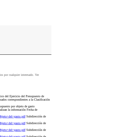
dos por cualquier interesado. Ver
co del Ejercicio del Presupuesto de
ados correspondientes a la Clasificación
esupuesto por objeto de gasto
ualizan la información Fecha de
jeto+del+gasto.pdf
Subdirección de
jeto+del+gasto.pdf
Subdirección de
jeto+del+gasto.pdf
Subdirección de
jeto+del+gasto.pdf
Subdirección de