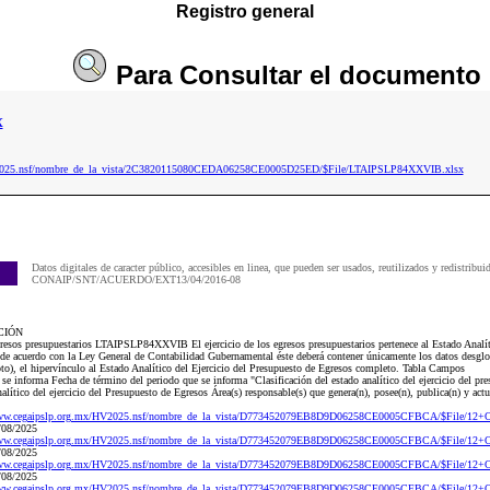
Registro general
Para
Consultar
el documento
x
ip2025.nsf/nombre_de_la_vista/2C3820115080CEDA06258CE0005D25ED/$File/LTAIPSLP84XXVIB.xlsx
Datos digitales de caracter público, accesibles en linea, que pueden ser usados, reutilizados y redistribui
CONAIP/SNT/ACUERDO/EXT13/04/2016-08
CIÓN
resos presupuestarios LTAIPSLP84XXVIB El ejercicio de los egresos presupuestarios pertenece al Estado Analíti
de acuerdo con la Ley General de Contabilidad Gubernamental éste deberá contener únicamente los datos desglos
o), el hipervínculo al Estado Analítico del Ejercicio del Presupuesto de Egresos completo. Tabla Campos
 se informa Fecha de término del periodo que se informa "Clasificación del estado analítico del ejercicio del pr
ítico del ejercicio del Presupuesto de Egresos Área(s) responsable(s) que genera(n), posee(n), publica(n) y act
www.cegaipslp.org.mx/HV2025.nsf/nombre_de_la_vista/D773452079EB8D9D06258CE0005CFBCA/$File/12+Ob
/08/2025
www.cegaipslp.org.mx/HV2025.nsf/nombre_de_la_vista/D773452079EB8D9D06258CE0005CFBCA/$File/12+Ob
/08/2025
www.cegaipslp.org.mx/HV2025.nsf/nombre_de_la_vista/D773452079EB8D9D06258CE0005CFBCA/$File/12+Ob
/08/2025
www.cegaipslp.org.mx/HV2025.nsf/nombre_de_la_vista/D773452079EB8D9D06258CE0005CFBCA/$File/12+Ob