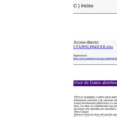
C ) Inciso
Acceso directo:
LTAIPSLP84XXII.xlsx
Hipervinculo
http://www.cegaipslp.org.mx/webcega
Visor de Datos abiertos
TÍTULO NOMBRE CORTO DESCRIP
Información curricular y las sanciones 
los(as) servidores(as) públicos(as) y/o p
decir, los datos no confidenciales que per
que hayan sido aplicadas por autoridad 
Tabla Campos
Ejercicio Fecha de inicio del periodo q