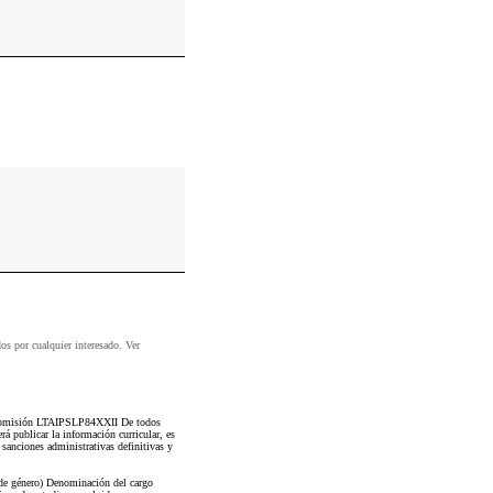
dos por cualquier interesado. Ver
 o comisión LTAIPSLP84XXII De todos
á publicar la información curricular, es
a sanciones administrativas definitivas y
 de género) Denominación del cargo