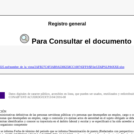
Registro general
Para
Consultar
el documento
ip2025.nsf/nombre_de_la_vista/2AFB27C4F3AB9A5306258CC100745FF9/$File/LTAIPSLP84XXII.xlsx
Datos digitales de caracter público, accesibles en linea, que pueden ser usados, reutilizados y redistribui
CONAIP/SNT/ACUERDO/EXT13/04/2016-08
CIÓN
administrativas definitivas de las personas servidoras públicas y/o personas que desempeñen un empleo, cargo
ersonas que desempeñen un empleo, cargo o comisión y/o ejerzan actos de autoridad en el sujeto obligado se deber
mitan identificarlos y conocer su trayectoria en el ámbito laboral y escolar y se especificará si ha sido acreedor 
u organismo competente
ue se informa Fecha de término del periodo que se informa Denominación de puesto (Redactados con perspectiva