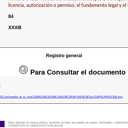
licencia, autorización o permiso, el fundamento legal y el
84
XXXIII
Registro general
Para
Consultar
el documento
x
ip2025.nsf/nombre_de_la_vista/258D82AB2A029BCA06258CDF0074AF0E/$File/LTAIPSLP84XXXIII.xlsx
Datos digitales de caracter público, accesibles en linea, que pueden ser usados, reutilizados y redistribui
CONAIP/SNT/ACUERDO/EXT13/04/2016-08