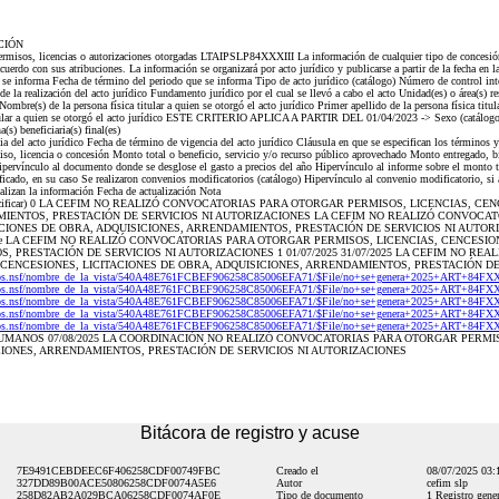
CIÓN
permisos, licencias o autorizaciones otorgadas LTAIPSLP84XXXIII La información de cualquier tipo de concesión
acuerdo con sus atribuciones. La información se organizará por acto jurídico y publicarse a partir de la fecha en 
 se informa Fecha de término del periodo que se informa Tipo de acto jurídico (catálogo) Número de control inte
de la realización del acto jurídico Fundamento jurídico por el cual se llevó a cabo el acto Unidad(es) o área(s) r
Nombre(s) de la persona física titular a quien se otorgó el acto jurídico Primer apellido de la persona física titul
itular a quien se otorgó el acto jurídico ESTE CRITERIO APLICA A PARTIR DEL 01/04/2023 -> Sexo (catálogo) 
(s) beneficiaria(s) final(es)
 del acto jurídico Fecha de término de vigencia del acto jurídico Cláusula en que se especifican los términos y
iso, licencia o concesión Monto total o beneficio, servicio y/o recurso público aprovechado Monto entregado, bi
pervínculo al documento donde se desglose el gasto a precios del año Hipervínculo al informe sobre el monto t
icado, en su caso Se realizaron convenios modificatorios (catálogo) Hipervínculo al convenio modificatorio, si 
ualizan la información Fecha de actualización Nota
 (especificar) 0 LA CEFIM NO REALIZÓ CONVOCATORIAS PARA OTORGAR PERMISOS, LICENCIAS, CE
MIENTOS, PRESTACIÓN DE SERVICIOS NI AUTORIZACIONES LA CEFIM NO REALIZÓ CONVOCA
ACIONES DE OBRA, ADQUISICIONES, ARRENDAMIENTOS, PRESTACIÓN DE SERVICIOS NI AUTO
mbre LA CEFIM NO REALIZÓ CONVOCATORIAS PARA OTORGAR PERMISOS, LICENCIAS, CENCESIO
 PRESTACIÓN DE SERVICIOS NI AUTORIZACIONES 1 01/07/2025 31/07/2025 LA CEFIM NO RE
CENCESIONES, LICITACIONES DE OBRA, ADQUISICIONES, ARRENDAMIENTOS, PRESTACIÓN DE
Dos.nsf/nombre_de_la_vista/540A48E761FCBEF906258C85006EFA71/$File/no+se+genera+2025+ART+84FXXX
Dos.nsf/nombre_de_la_vista/540A48E761FCBEF906258C85006EFA71/$File/no+se+genera+2025+ART+84FXXX
Dos.nsf/nombre_de_la_vista/540A48E761FCBEF906258C85006EFA71/$File/no+se+genera+2025+ART+84FXXX
Dos.nsf/nombre_de_la_vista/540A48E761FCBEF906258C85006EFA71/$File/no+se+genera+2025+ART+84FXXX
Dos.nsf/nombre_de_la_vista/540A48E761FCBEF906258C85006EFA71/$File/no+se+genera+2025+ART+84FXXX
MANOS 07/08/2025 LA COORDINACIÓN NO REALIZÓ CONVOCATORIAS PARA OTORGAR PERMIS
CIONES, ARRENDAMIENTOS, PRESTACIÓN DE SERVICIOS NI AUTORIZACIONES
Bitácora de registro y acuse
7E9491CEBDEEC6F406258CDF00749FBC
Creado el
08/07/2025 03
327DD89B00ACE50806258CDF0074A5E6
Autor
cefim slp
258D82AB2A029BCA06258CDF0074AF0E
Tipo de documento
1 Registro gener