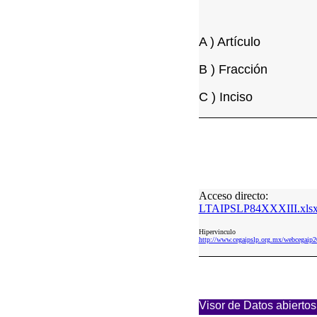
A ) Artículo
B ) Fracción
C ) Inciso
Acceso directo:
LTAIPSLP84XXXIII.xls
Hipervinculo
http://www.cegaipslp.org.mx/webcega
Visor de Datos abiertos