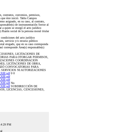
, contratos, convenios, permisos,
la que éste inició. Tabla Campos
rno asignado, en su caso, al contrato,
esponsable(s) de instrumentación Sector al
ar a quien se otorgó el acto jurídico
Razón social de la persona moral titular
 condiciones del acto jurídico
en, servicio y/o recurso público
otal erogado, que en su caso corresponda
así corresponde Área(s) responsable(s)
NCESIONES, LICITACIONES DE
TORIAS PARA OTORGAR PERMISOS,
RIZACIONES COORDINACION
NES, LICITACIONES DE OBRA,
ALIZÓ CONVOCATORIAS PARA
 SERVICIOS NI AUTORIZACIONES
III.pdf
0 0
III.pdf
III.pdf
III.pdf
No
III.pdf
SUBDIRECCIÓN DE
OS, LICENCIAS, CENCESIONES,
:14:29 PM
al