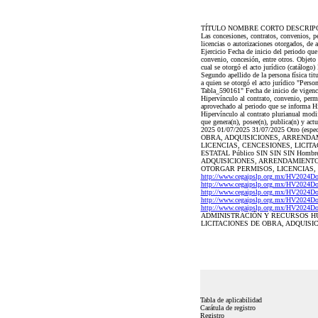
TÍTULO NOMBRE CORTO DESCRIP
Las concesiones, contratos, convenios, 
licencias o autorizaciones otorgados, de 
Ejercicio Fecha de inicio del periodo que
convenio, concesión, entre otros. Objeto 
cual se otorgó el acto jurídico (catálogo) 
Segundo apellido de la persona física t
a quien se otorgó el acto jurídico "Persona
Tabla_590161" Fecha de inicio de vigencia
Hipervínculo al contrato, convenio, perm
aprovechado al periodo que se informa Hi
Hipervínculo al contrato plurianual modif
que genera(n), posee(n), publica(n) y act
2025 01/07/2025 31/07/2025 Otro
OBRA, ADQUISICIONES, ARRENDA
LICENCIAS, CENCESIONES, LICIT
ESTATAL Público SIN SIN SIN Ho
ADQUISICIONES, ARRENDAMIENTOS,
OTORGAR PERMISOS, LICENCIAS, 
http://www.cegaipslp.org.mx/HV2024
http://www.cegaipslp.org.mx/HV2024
http://www.cegaipslp.org.mx/HV2024
http://www.cegaipslp.org.mx/HV2024
http://www.cegaipslp.org.mx/HV2024
ADMINISTRACIÓN Y RECURSOS HU
LICITACIONES DE OBRA, ADQUISI
Tabla de aplicabilidad
Carátula de registro
Registro