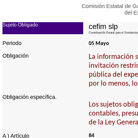
Comisión Estatal de Ga
del E
Sujeto Obligado
cefim slp
Coordinación Estatal para el Fortalecim
Periodo
05 Mayo
Obligación
La información s
invitación restr
pública del expe
por lo menos, lo
Obligación específica.
Los sujetos obli
contables, pres
de la Ley Gener
A ) Artículo
84