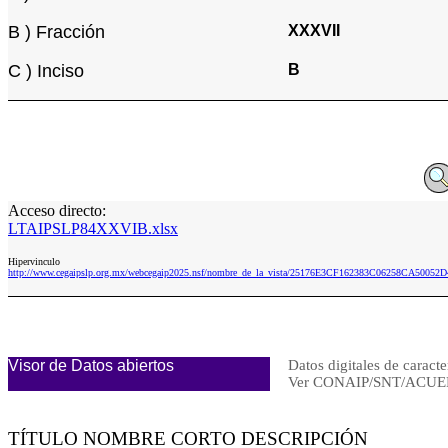
B ) Fracción
XXXVII
C ) Inciso
B
Acceso directo:
LTAIPSLP84XXVIB.xlsx
Hipervinculo
http://www.cegaipslp.org.mx/webcegaip2025.nsf/nombre_de_la_vista/25176E3CF162383C06258CA5005
Visor de Datos abiertos
Datos digitales de caracte
Ver CONAIP/SNT/ACUE
TÍTULO NOMBRE CORTO DESCRIPCIÓN