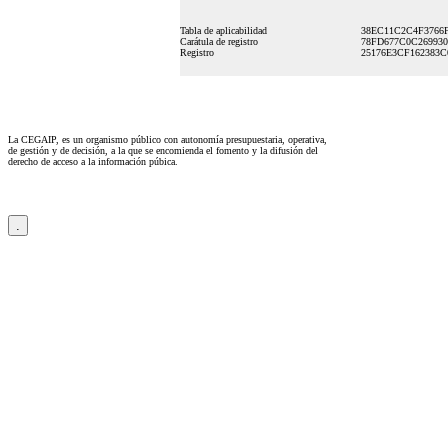
Tabla de aplicabilidad
38EC11C2C4F3766F
Carátula de registro
78FD677C0C269930
Registro
25176E3CF162383C
La CEGAIP, es un organismo público con autonomía presupuestaria, operativa,
de gestión y de decisión, a la que se encomienda el fomento y la difusión del
derecho de acceso a la información púbica.