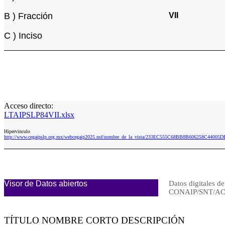
B ) Fracción
VII
C ) Inciso
Acceso directo:
LTAIPSLP84VII.xlsx
Hipervinculo
http://www.cegaipslp.org.mx/webcegaip2025.nsf/nombre_de_la_vista/233EC555C68BB8B606258C44005D
Visor de Datos abiertos
Datos digitales de
CONAIP/SNT/AC
TÍTULO NOMBRE CORTO DESCRIPCIÓN