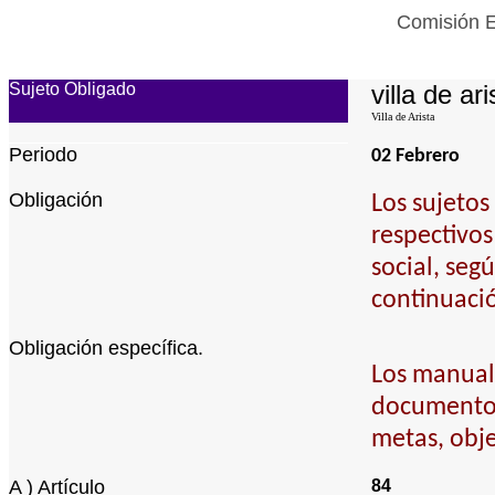
Comisión E
Sujeto Obligado
villa de ari
Villa de Arista
Periodo
02 Febrero
Obligación
Los sujetos
respectivos
social, seg
continuaci
Obligación específica.
Los manuale
documentos
metas, obje
A ) Artículo
84