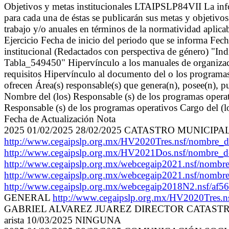
Objetivos y metas institucionales LTAIPSLP84VII La infor
para cada una de éstas se publicarán sus metas y objetivos 
trabajo y/o anuales en términos de la normatividad aplic
Ejercicio Fecha de inicio del periodo que se informa Fec
institucional (Redactados con perspectiva de género) "Ind
Tabla_549450" Hipervínculo a los manuales de organizació
requisitos Hipervínculo al documento del o los programas o
ofrecen Área(s) responsable(s) que genera(n), posee(n), p
Nombre del (los) Responsable (s) de los programas operat
Responsable (s) de los programas operativos Cargo del (
Fecha de Actualización Nota
2025 01/02/2025 28/02/2025 CATASTRO MUNICIPAL 2019 Co
http://www.cegaipslp.org.mx/HV2020Tres.nsf/nom
http://www.cegaipslp.org.mx/HV2021Dos.nsf/no
http://www.cegaipslp.org.mx/webcegaip2021.nsf/n
http://www.cegaipslp.org.mx/webcegaip2021.nsf/n
http://www.cegaipslp.org.mx/webcegaip2018N2.ns
GENERAL
http://www.cegaipslp.org.mx/HV2020Tres.
GABRIEL ALVAREZ JUAREZ DIRECTOR CATASTRO MUNICIPA
arista 10/03/2025 NINGUNA