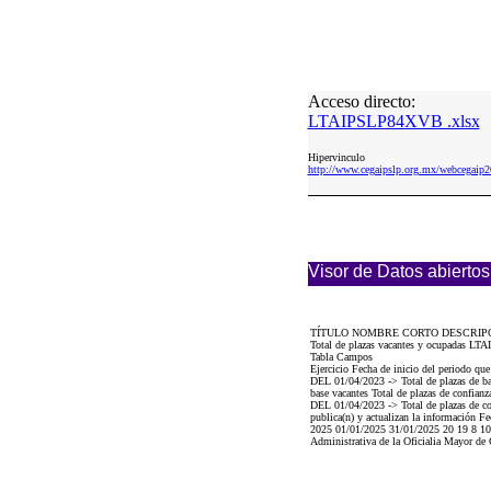
Acceso directo:
LTAIPSLP84XVB .xlsx
Hipervinculo
http://www.cegaipslp.org.mx/webceg
Visor de Datos abiertos
TÍTULO NOMBRE CORTO DESCRIP
Total de plazas vacantes y ocupadas LT
Tabla Campos
Ejercicio Fecha de inicio del periodo q
DEL 01/04/2023 -> Total de plazas de 
base vacantes Total de plazas de con
DEL 01/04/2023 -> Total de plazas de con
publica(n) y actualizan la información Fe
2025 01/01/2025 31/01/2025 20 19 8 10 0
Administrativa de la Oficialia Mayor de 