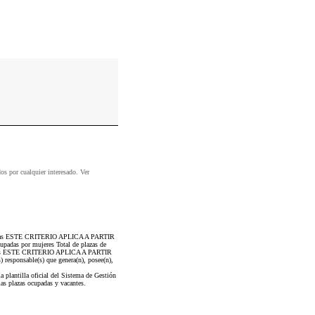
dos por cualquier interesado. Ver
 ocupadas ESTE CRITERIO APLICA A PARTIR
adas por mujeres Total de plazas de
mbres ESTE CRITERIO APLICA A PARTIR
 responsable(s) que genera(n), posee(n),
plantilla oficial del Sistema de Gestión
as plazas ocupadas y vacantes.