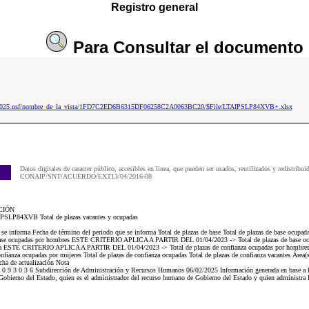
Registro general
Para
Consultar
el documento
aip2025.nsf/nombre_de_la_vista/1FD7C2ED6B6315DF06258C2A0063BC20/$File/LTAIPSLP84XVB+.xlsx
Datos digitales de caracter público, accesibles en linea, que pueden ser usados, reutilizados y redistribui
CONAIP/SNT/ACUERDO/EXT13/04/2016-08
CIÓN
AIPSLP84XVB Total de plazas vacantes y ocupadas
ue se informa Fecha de término del periodo que se informa Total de plazas de base Total de plazas de base
base ocupadas por hombres ESTE CRITERIO APLICA A PARTIR DEL 01/04/2023 -> Total de plazas de base ocup
fianza ESTE CRITERIO APLICA A PARTIR DEL 01/04/2023 -> Total de plazas de confianza ocupadas por ho
fianza ocupadas por mujeres Total de plazas de confianza ocupadas Total de plazas de confianza vacantes Área(s)
cha de actualización Nota
 9 3 0 3 6 Subdirección de Administración y Recursos Humanos 06/02/2025 Información generada en base a la 
Gobierno del Estado, quien es el administrador del recurso humano de Gobierno del Estado y quien administra l