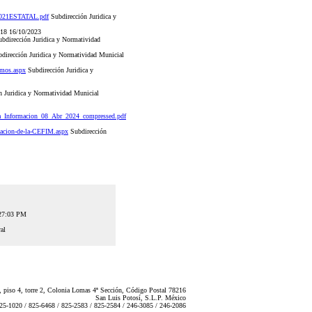
_2021ESTATAL.pdf
Subdirección Juridica y
2018 16/10/2023
bdirección Juridica y Normatividad
dirección Juridica y Normatividad Municial
omos.aspx
Subdirección Juridica y
 Juridica y Normatividad Municial
_Informacion_08_Abr_2024_compressed.pdf
zacion-de-la-CEFIM.aspx
Subdirección
:27:03 PM
al
 piso 4, torre 2, Colonia Lomas 4ª Sección, Código Postal 78216
San Luis Potosí, S.L.P. México
825-1020 / 825-6468 / 825-2583 / 825-2584 / 246-3085 / 246-2086