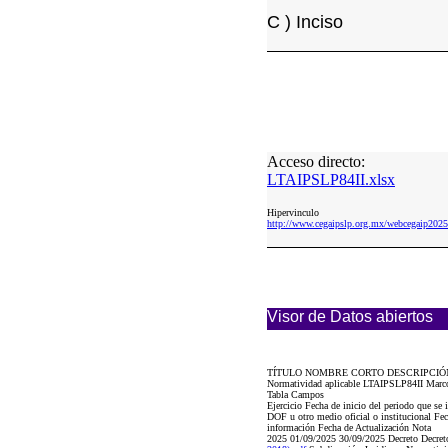
C ) Inciso
Acceso directo:
LTAIPSLP84II.xlsx
Hipervinculo
http://www.cegaipslp.org.mx/webcegaip2
Visor de Datos abiertos
TÍTULO NOMBRE CORTO DESCRIPCIÓ
Normatividad aplicable LTAIPSLP84II Marco
Tabla Campos
Ejercicio Fecha de inicio del periodo que s
DOF u otro medio oficial o institucional Fec
información Fecha de Actualización Nota
2025 01/09/2025 30/09/2025 Decreto Decre