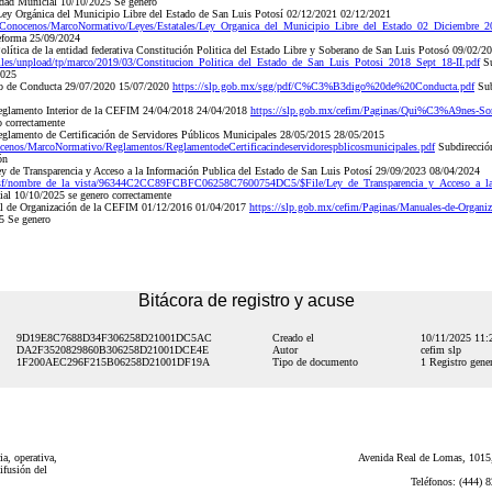
idad Municial 10/10/2025 Se genero
ey Orgánica del Municipio Libre del Estado de San Luis Potosí 02/12/2021 02/12/2021
/Conocenos/MarcoNormativo/Leyes/Estatales/Ley_Organica_del_Municipio_Libre_del_Estado_02_Diciembre
eforma 25/09/2024
ítica de la entidad federativa Constitución Politica del Estado Libre y Soberano de San Luis Potosó 09/02/
t/files/unpload/tp/marco/2019/03/Constitucion_Politica_del_Estado_de_San_Luis_Potosi_2018_Sept_18-II.pdf
Su
2025
o de Conducta 29/07/2020 15/07/2020
https://slp.gob.mx/sgg/pdf/C%C3%B3digo%20de%20Conducta.pdf
Sub
glamento Interior de la CEFIM 24/04/2018 24/04/2018
https://slp.gob.mx/cefim/Paginas/Qui%C3%A9nes-S
 correctamente
lamento de Certificación de Servidores Públicos Municipales 28/05/2015 28/05/2015
cenos/MarcoNormativo/Reglamentos/ReglamentodeCertificacindeservidorespblicosmunicipales.pdf
Subdirección
ón
 de Transparencia y Acceso a la Información Publica del Estado de San Luis Potosí 29/09/2023 08/04/2024
nsf/nombre_de_la_vista/96344C2CC89FCBFC06258C7600754DC5/$File/Ley_de_Transparencia_y_Acceso_a_la
ial 10/10/2025 se genero correctamente
l de Organización de la CEFIM 01/12/2016 01/04/2017
https://slp.gob.mx/cefim/Paginas/Manuales-de-Organi
5 Se genero
Bitácora de registro y acuse
9D19E8C7688D34F306258D21001DC5AC
Creado el
10/11/2025 11
DA2F3520829860B306258D21001DCE4E
Autor
cefim slp
1F200AEC296F215B06258D21001DF19A
Tipo de documento
1 Registro gener
a, operativa,
Avenida Real de Lomas, 1015,
ifusión del
Teléfonos: (444) 