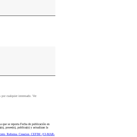
s por cualquier interesado. Ver
a que se reporta Fecha de publicación en
), posee(n), publica(n) y actualizan la
Decreto_Reforma_Creacion_CEFIM_(13-MAR-