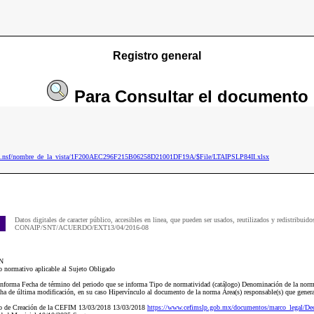
Registro general
Para
Consultar
el documento
025.nsf/nombre_de_la_vista/1F200AEC296F215B06258D21001DF19A/$File/LTAIPSLP84II.xlsx
Datos digitales de caracter público, accesibles en linea, que pueden ser usados, reutilizados y redistribuido
CONAIP/SNT/ACUERDO/EXT13/04/2016-08
N
 normativo aplicable al Sujeto Obligado
e informa Fecha de término del periodo que se informa Tipo de normatividad (catálogo) Denominación de la norm
ha de última modificación, en su caso Hipervínculo al documento de la norma Área(s) responsable(s) que genera(n
to de Creación de la CEFIM 13/03/2018 13/03/2018
https://www.cefimslp.gob.mx/documentos/marco_legal/