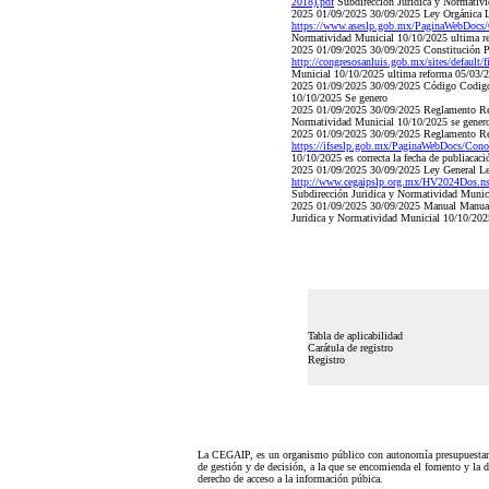
2018).pdf
Subdirección Juridica y Normativ
2025 01/09/2025 30/09/2025 Ley Orgánica L
https://www.aseslp.gob.mx/PaginaWebDocs
Normatividad Municial 10/10/2025 ultima r
2025 01/09/2025 30/09/2025 Constitución Pol
http://congresosanluis.gob.mx/sites/defaul
Municial 10/10/2025 ultima reforma 05/03/
2025 01/09/2025 30/09/2025 Código Codig
10/10/2025 Se genero
2025 01/09/2025 30/09/2025 Reglamento Re
Normatividad Municial 10/10/2025 se genero
2025 01/09/2025 30/09/2025 Reglamento Reg
https://ifseslp.gob.mx/PaginaWebDocs/Cono
10/10/2025 es correcta la fecha de publiacaci
2025 01/09/2025 30/09/2025 Ley General Ley
http://www.cegaipslp.org.mx/HV2024Dos.
Subdirección Juridica y Normatividad Munic
2025 01/09/2025 30/09/2025 Manual Manua
Juridica y Normatividad Municial 10/10/202
Tabla de aplicabilidad
Carátula de registro
Registro
La CEGAIP, es un organismo público con autonomía presupuestari
de gestión y de decisión, a la que se encomienda el fomento y la d
derecho de acceso a la información púbica.