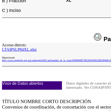
B ) Fracción
XL
C ) Inciso
Pa
Acceso directo:
LTAIPSLP84XL.xlsx
Hipervinculo
http://www.cegaipslp.org.mx/webcegaip2025.nsf/nombre_de_la_vista/1B99000B7DE2E94306258D1B0061
Visor de Datos abiertos
Datos digitales de caracter p
interesado. Ver CONAIP/
TÍTULO NOMBRE CORTO DESCRIPCIÓN
Convenios de coordinación, de concertación con el secto