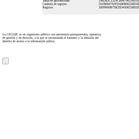
Tabla de aplicabilidad
296D82C1329CB66706258D1
Carátula de registro
5559B66792FDA86806258D1B
Registro
1B99000B7DE2E94306258D1
La CEGAIP, es un organismo público con autonomía presupuestaria, operativa,
de gestión y de decisión, a la que se encomienda el fomento y la difusión del
derecho de acceso a la información púbica.