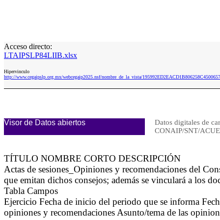
Acceso directo:
LTAIPSLP84LIIB.xlsx
Hipervinculo
http://www.cegaipslp.org.mx/webcegaip2025.nsf/nombre_de_la_vista/195992ED2EACD1B806258C450065
Visor de Datos abiertos
Datos digitales de ca
CONAIP/SNT/ACUE
TÍTULO NOMBRE CORTO DESCRIPCIÓN
Actas de sesiones_Opiniones y recomendaciones del Con
que emitan dichos consejos; además se vinculará a los d
Tabla Campos
Ejercicio Fecha de inicio del periodo que se informa Fec
opiniones y recomendaciones Asunto/tema de las opinion