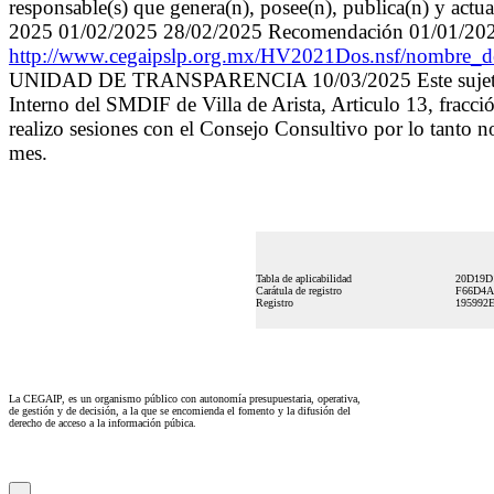
responsable(s) que genera(n), posee(n), publica(n) y actu
2025 01/02/2025 28/02/2025 Recomendación 01/0
http://www.cegaipslp.org.mx/HV2021Dos.nsf/nom
UNIDAD DE TRANSPARENCIA 10/03/2025 Este sujeto oblig
Interno del SMDIF de Villa de Arista, Articulo 13, fracc
realizo sesiones con el Consejo Consultivo por lo tanto 
mes.
Tabla de aplicabilidad
20D19D
Carátula de registro
F66D4A
Registro
195992
La CEGAIP, es un organismo público con autonomía presupuestaria, operativa,
de gestión y de decisión, a la que se encomienda el fomento y la difusión del
derecho de acceso a la información púbica.