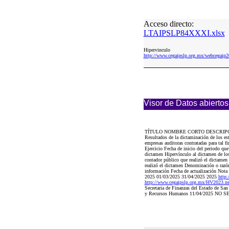
Acceso directo:
LTAIPSLP84XXXI.xlsx
Hipervinculo
http://www.cegaipslp.org.mx/webceg
Visor de Datos abiertos
TÍTULO NOMBRE CORTO DESCRIP
Resultados de la dictaminación de los es
empresas auditoras contratadas para tal 
Ejercicio Fecha de inicio del periodo qu
dictamen Hipervínculo al dictamen de los 
contador público que realizó el dictamen
realizó el dictamen Denominación o razón 
información Fecha de actualización Nota
2025 01/03/2025 31/04/2025 2025
http
http://www.cegaipslp.org.mx/HV2023.
Secretaria de Finanzas del Estado de San
y Recursos Humanos 11/04/2025 N