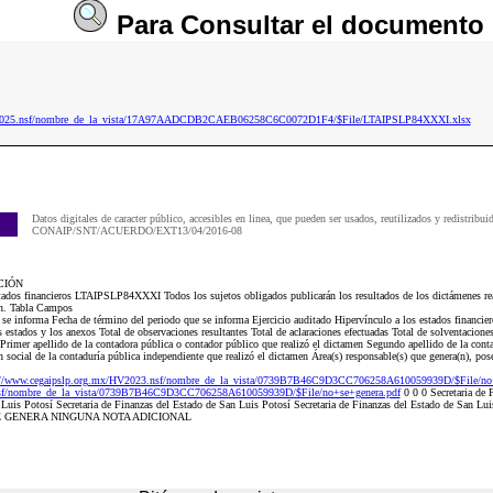
Para
Consultar
el documento
aip2025.nsf/nombre_de_la_vista/17A97AADCDB2CAEB06258C6C0072D1F4/$File/LTAIPSLP84XXXI.xlsx
Datos digitales de caracter público, accesibles en linea, que pueden ser usados, reutilizados y redistribui
CONAIP/SNT/ACUERDO/EXT13/04/2016-08
CIÓN
tados financieros LTAIPSLP84XXXI Todos los sujetos obligados publicarán los resultados de los dictámenes real
fin. Tabla Campos
e se informa Fecha de término del periodo que se informa Ejercicio auditado Hipervínculo a los estados financi
estados y los anexos Total de observaciones resultantes Total de aclaraciones efectuadas Total de solventacione
 Primer apellido de la contadora pública o contador público que realizó el dictamen Segundo apellido de la cont
social de la contaduría pública independiente que realizó el dictamen Área(s) responsable(s) que genera(n), posee
://www.cegaipslp.org.mx/HV2023.nsf/nombre_de_la_vista/0739B7B46C9D3CC706258A610059939D/$File/no+
nsf/nombre_de_la_vista/0739B7B46C9D3CC706258A610059939D/$File/no+se+genera.pdf
0 0 0 Secretaria de 
 Luis Potosí Secretaria de Finanzas del Estado de San Luis Potosí Secretaria de Finanzas del Estado de San Lu
O SE GENERA NINGUNA NOTA ADICIONAL