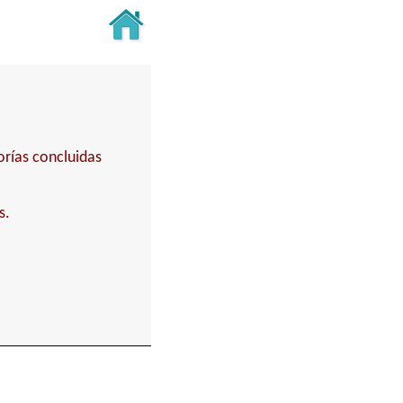
orías concluidas
s.