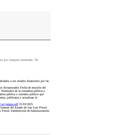
dos por cualquier interesado. Ver
izados a sus estados financieros por las
eros dictaminados Fecha de emisión del
s Nombre(s) de la contadora pública o
adora pública o contador público que
(n), publica(n) y actualizan la
se+genera.pdf
31/03/2025
Finanzas del Estado de San Luis Potosí
is Potosí Subdirección de Administración