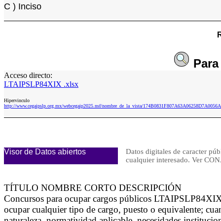
C ) Inciso
R
Par
Acceso directo:
LTAIPSLP84XIX .xlsx
Hipervinculo
http://www.cegaipslp.org.mx/webcegaip2025.nsf/nombre_de_la_vista/174B0831F807A63A06258D7A005
Visor de Datos abiertos
Datos digitales de caracter púb
cualquier interesado. Ver 
TÍTULO NOMBRE CORTO DESCRIPCIÓN
Concursos para ocupar cargos públicos LTAIPSLP84XIX Se
ocupar cualquier tipo de cargo, puesto o equivalente; cu
naturaleza, normatividad aplicable, necesidades institucio