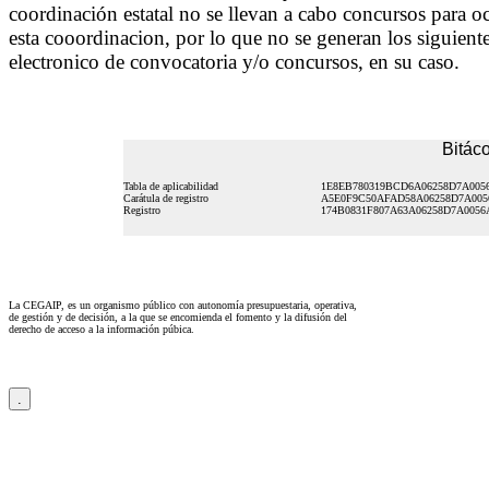
coordinación estatal no se llevan a cabo concursos para 
esta cooordinacion, por lo que no se generan los siguiente
electronico de convocatoria y/o concursos, en su caso.
Bitáco
Tabla de aplicabilidad
1E8EB780319BCD6A06258D7A005
Carátula de registro
A5E0F9C50AFAD58A06258D7A005
Registro
174B0831F807A63A06258D7A0056
La CEGAIP, es un organismo público con autonomía presupuestaria, operativa,
de gestión y de decisión, a la que se encomienda el fomento y la difusión del
derecho de acceso a la información púbica.