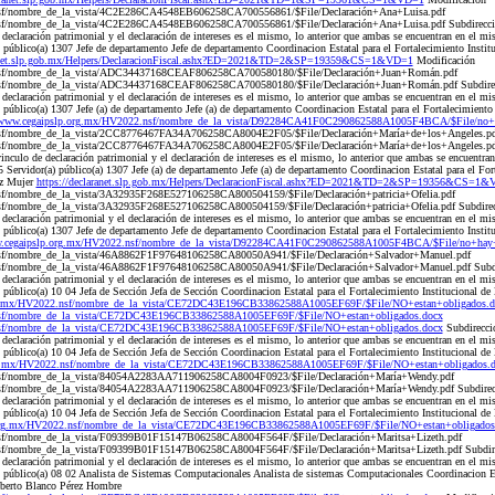
nsf/nombre_de_la_vista/4C2E286CA4548EB606258CA700556861/$File/Declaración+Ana+Luisa.pdf
sf/nombre_de_la_vista/4C2E286CA4548EB606258CA700556861/$File/Declaración+Ana+Luisa.pdf Subdirecció
eclaración patrimonial y el declaración de intereses es el mismo, lo anterior que ambas se encuentran en el 
público(a) 1307 Jefe de departamento Jefe de departamento Coordinacion Estatal para el Fortalecimiento Insti
ranet.slp.gob.mx/Helpers/DeclaracionFiscal.ashx?ED=2021&TD=2&SP=19359&CS=1&VD=1
Modificación
nsf/nombre_de_la_vista/ADC34437168CEAF806258CA700580180/$File/Declaración+Juan+Román.pdf
sf/nombre_de_la_vista/ADC34437168CEAF806258CA700580180/$File/Declaración+Juan+Román.pdf Subdirecc
eclaración patrimonial y el declaración de intereses es el mismo, lo anterior que ambas se encuentran en el 
úblico(a) 1307 Jefe (a) de departamento Jefe (a) de departamento Coordinacion Estatal para el Fortalecimiento
/www.cegaipslp.org.mx/HV2022.nsf/nombre_de_la_vista/D92284CA41F0C290862588A1005F4BCA/$File/no+
nsf/nombre_de_la_vista/2CC8776467FA34A706258CA8004E2F05/$File/Declaración+María+de+los+Angeles.pd
sf/nombre_de_la_vista/2CC8776467FA34A706258CA8004E2F05/$File/Declaración+María+de+los+Angeles.pdf 
culo de declaración patrimonial y el declaración de intereses es el mismo, lo anterior que ambas se encuentr
rvidor(a) público(a) 1307 Jefe (a) de departamento Jefe (a) de departamento Coordinacion Estatal para el Fort
ez Mujer
https://declaranet.slp.gob.mx/Helpers/DeclaracionFiscal.ashx?ED=2021&TD=2&SP=19356&CS=1
sf/nombre_de_la_vista/3A32935F268E527106258CA800504159/$File/Declaración+patricia+Ofelia.pdf
f/nombre_de_la_vista/3A32935F268E527106258CA800504159/$File/Declaración+patricia+Ofelia.pdf Subdirecc
eclaración patrimonial y el declaración de intereses es el mismo, lo anterior que ambas se encuentran en el 
úblico(a) 1307 Jefe de departamento Jefe de departamento Coordinacion Estatal para el Fortalecimiento Instit
w.cegaipslp.org.mx/HV2022.nsf/nombre_de_la_vista/D92284CA41F0C290862588A1005F4BCA/$File/no+hay+
nsf/nombre_de_la_vista/46A8862F1F97648106258CA80050A941/$File/Declaración+Salvador+Manuel.pdf
sf/nombre_de_la_vista/46A8862F1F97648106258CA80050A941/$File/Declaración+Salvador+Manuel.pdf Subdir
eclaración patrimonial y el declaración de intereses es el mismo, lo anterior que ambas se encuentran en el 
úblico(a) 10 04 Jefa de Sección Jefa de Sección Coordinacion Estatal para el Fortalecimiento Institucional d
rg.mx/HV2022.nsf/nombre_de_la_vista/CE72DC43E196CB33862588A1005EF69F/$File/NO+estan+obligados.d
nsf/nombre_de_la_vista/CE72DC43E196CB33862588A1005EF69F/$File/NO+estan+obligados.docx
nsf/nombre_de_la_vista/CE72DC43E196CB33862588A1005EF69F/$File/NO+estan+obligados.docx
Subdirecci
eclaración patrimonial y el declaración de intereses es el mismo, lo anterior que ambas se encuentran en el 
público(a) 10 04 Jefa de Sección Jefa de Sección Coordinacion Estatal para el Fortalecimiento Institucional 
org.mx/HV2022.nsf/nombre_de_la_vista/CE72DC43E196CB33862588A1005EF69F/$File/NO+estan+obligados.
nsf/nombre_de_la_vista/84054A2283AA711906258CA8004F0923/$File/Declaración+María+Wendy.pdf
sf/nombre_de_la_vista/84054A2283AA711906258CA8004F0923/$File/Declaración+María+Wendy.pdf Subdirecci
eclaración patrimonial y el declaración de intereses es el mismo, lo anterior que ambas se encuentran en el 
úblico(a) 10 04 Jefa de Sección Jefa de Sección Coordinacion Estatal para el Fortalecimiento Institucional d
.org.mx/HV2022.nsf/nombre_de_la_vista/CE72DC43E196CB33862588A1005EF69F/$File/NO+estan+obligados
sf/nombre_de_la_vista/F09399B01F15147B06258CA8004F564F/$File/Declaración+Maritsa+Lizeth.pdf
sf/nombre_de_la_vista/F09399B01F15147B06258CA8004F564F/$File/Declaración+Maritsa+Lizeth.pdf Subdirec
eclaración patrimonial y el declaración de intereses es el mismo, lo anterior que ambas se encuentran en el 
público(a) 08 02 Analista de Sistemas Computacionales Analista de sistemas Computacionales Coordinacion Est
lberto Blanco Pérez Hombre