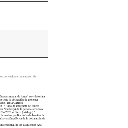
dos por cualquier interesado. Ver
n patrimonial de los(as) servidores(as)
 tiene la obligación de presentar
icable. Tabla Campos
-> Tipo de integrante del sujeto
ón Nombre(s) de la persona servidora
/04/2023 -> Sexo (catálogo) "
 la versión pública de la declaración de
 la versión pública de la declaración de
 Institucional de los Municipios Ana