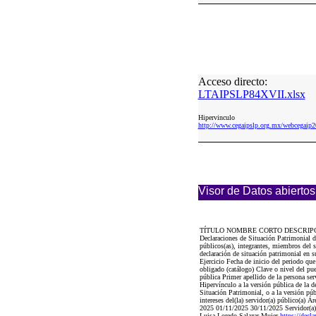
Acceso directo:
LTAIPSLP84XVII.xlsx
Hipervinculo
http://www.cegaipslp.org.mx/webcegai
Visor de Datos abiertos
TÍTULO NOMBRE CORTO DESCRIP
Declaraciones de Situación Patrimonial d
públicos(as), integrantes, miembros del 
declaración de situación patrimonial en 
Ejercicio Fecha de inicio del periodo 
obligado (catálogo) Clave o nivel del p
pública Primer apellido de la persona 
Hipervínculo a la versión pública de la de
Situación Patrimonial, o a la versión púb
intereses del(la) servidor(a) público(a) Á
2025 01/11/2025 30/11/2025 Servidor(a) p
Luisa Loredo Salazar Mujer
https://de