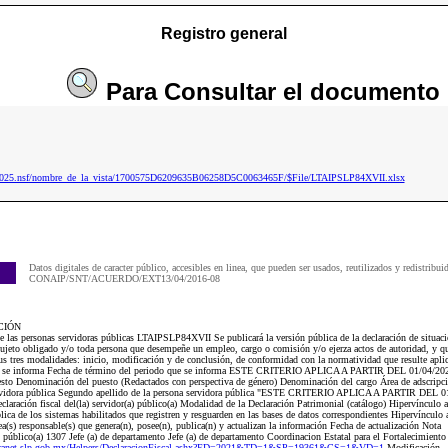
Registro general
Para
Consultar
el documento
p2025.nsf/nombre_de_la_vista/1700575D6209635B06258D5C0063465F/$File/LTAIPSLP84XVII.xlsx
Datos digitales de caracter público, accesibles en linea, que pueden ser usados, reutilizados y redistribui
CONAIP/SNT/ACUERDO/EXT13/04/2016-08
CIÓN
e las personas servidoras públicas LTAIPSLP84XVII Se publicará la versión pública de la declaración de situació
sujeto obligado y/o toda persona que desempeñe un empleo, cargo o comisión y/o ejerza actos de autoridad, y que
sus tres modalidades: inicio, modificación y de conclusión, de conformidad con la normatividad que resulte apl
que se informa Fecha de término del periodo que se informa ESTE CRITERIO APLICA A PARTIR DEL 01/04/2023 
uesto Denominación del puesto (Redactados con perspectiva de género) Denominación del cargo Área de adscripci
servidora pública Segundo apellido de la persona servidora pública "ESTE CRITERIO APLICA A PARTIR DEL 01
claración fiscal del(la) servidor(a) público(a) Modalidad de la Declaración Patrimonial (catálogo) Hipervínculo a
lica de los sistemas habilitados que registren y resguarden en las bases de datos correspondientes Hipervínculo a
rea(s) responsable(s) que genera(n), posee(n), publica(n) y actualizan la información Fecha de actualización Nota
úblico(a) 1307 Jefe (a) de departamento Jefe (a) de departamento Coordinacion Estatal para el Fortalecimiento
claranet.slp.gob.mx/Helpers/DeclaracionFiscal.ashx?ED=2021&TD=1&SP=19361&CS=1&VD=1
Modificación