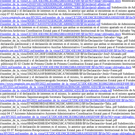
nsf/nombre_de_la_vista/CE72DC43E196CB33862588A1005EF69F/$File/NO+estan+obligados.docx
Modificaci
nsf/nombre_de_la_vista/5291D71857A9D59D06258CA8006C7DBF/$File/david+alberto.pdf
nsf/nombre_de_la_vista/5291D71857A9D59D06258CA8006C7DBF/$File/david+alberto.pdf
Subdirección de Ad
n patrimonial y el declaración de intereses es el mismo, lo anterior que ambas se encuentran en el mismo apa
o(a) 07 02 Auxiliar en Administración Auxiliar en Administración Coordinacion Estatal para el Fortalecimiento
p://www.cegaipslp.org.mx/HV2022.nsf/nombre_de_la_vista/CE72DC43E196CB33862588A1005EF69F/$File/N
nsf/nombre_de_la_vista/9D5B17A4101F925E06258CA8006D1100/$File/arisbet.pdf
nsf/nombre_de_la_vista/9D5B17A4101F925E06258CA8006D1100/$File/arisbet.pdf
Subdirección de Administr
y el declaración de intereses es el mismo, lo anterior que ambas se encuentran en el mismo apartado en el mi
Archivista Archivista Coordinacion Estatal para el Fortalecimiento Institucional de los Municipios Salvador 
nsf/nombre_de_la_vista/CE72DC43E196CB33862588A1005EF69F/$File/NO+estan+obligados.docx
Modificaci
nsf/nombre_de_la_vista/BEA41810D033B53F06258CA80050D829/$File/Declaración+Salvador+Vega..pdf
sf/nombre_de_la_vista/BEA41810D033B53F06258CA80050D829/$File/Declaración+Salvador+Vega..pdf Subdire
eclaración patrimonial y el declaración de intereses es el mismo, lo anterior que ambas se encuentran en el 
úblico(a) 05 21 Auxiliar Administrativo Auxiliar Administrativo Coordinacion Estatal para el Fortalecimiento 
cegaipslp.org.mx/HV2022.nsf/nombre_de_la_vista/CE72DC43E196CB33862588A1005EF69F/$File/NO+estan+
nsf/nombre_de_la_vista/D43C32C283F5166E06258CA70056C55F/$File/Declaración+José+Alvarado.pdf
sf/nombre_de_la_vista/D43C32C283F5166E06258CA70056C55F/$File/Declaración+José+Alvarado.pdf Subdirec
eclaración patrimonial y el declaración de intereses es el mismo, lo anterior que ambas se encuentran en el 
público(a) 05 02 Chofer de Primera Chofer de Primera Coordinacion Estatal para el Fortalecimiento Institucion
/HV2022.nsf/nombre_de_la_vista/CE72DC43E196CB33862588A1005EF69F/$File/NO+estan+obligados.docx
Mo
sf/nombre_de_la_vista/3362365A10FB089506258CA70056688B/$File/Declaración+Jesús+Ferrer.pdf
sf/nombre_de_la_vista/3362365A10FB089506258CA70056688B/$File/Declaración+Jesús+Ferrer.pdf Subdirecci
eclaración patrimonial y el declaración de intereses es el mismo, lo anterior que ambas se encuentran en el 
úblico(a) 05 09 Secretaria Taquimecanografa Secretaria Taquimecanografa Coordinacion Estatal para el Fortale
http://www.cegaipslp.org.mx/HV2022.nsf/nombre_de_la_vista/CE72DC43E196CB33862588A1005EF69F/$Fil
g.mx/HV2025.nsf/nombre_de_la_vista/DF8F82089D89A62B06258CA8006C42D2/$File/gabriela+cigala.pdf
nsf/nombre_de_la_vista/DF8F82089D89A62B06258CA8006C42D2/$File/gabriela+cigala.pdf
Subdirección de A
n patrimonial y el declaración de intereses es el mismo, lo anterior que ambas se encuentran en el mismo apa
o(a) 05 09 Secretaria Taquimecanografa Secretaria Taquimecanografa Coordinacion Estatal para el Fortalecimien
/www.cegaipslp.org.mx/HV2022.nsf/nombre_de_la_vista/CE72DC43E196CB33862588A1005EF69F/$File/NO+e
nsf/nombre_de_la_vista/D740D8E9BDAE9B0C06258CA800510612/$File/Declaración+Talia..pdf
sf/nombre_de_la_vista/D740D8E9BDAE9B0C06258CA800510612/$File/Declaración+Talia..pdf Subdirección d
n patrimonial y el declaración de intereses es el mismo, lo anterior que ambas se encuentran en el mismo apa
o(a) 04 17 Asistente Administrativo Asistente Administrativo Coordinacion Estatal para el Fortalecimiento Inst
org.mx/HV2022.nsf/nombre_de_la_vista/CE72DC43E196CB33862588A1005EF69F/$File/NO+estan+obligados.
nsf/nombre_de_la_vista/0B6D443D0B3D476D06258CA700561BBB/$File/Declaración+Israel.pdf
sf/nombre_de_la_vista/0B6D443D0B3D476D06258CA700561BBB/$File/Declaración+Israel.pdf Subdirección d
n patrimonial y el declaración de intereses es el mismo, lo anterior que ambas se encuentran en el mismo apa
co(a) 03 07 Recepcionista Recepcionista Coordinacion Estatal para el Fortalecimiento Institucional de los Mu
rg.mx/HV2022.nsf/nombre_de_la_vista/CE72DC43E196CB33862588A1005EF69F/$File/NO+estan+obligados.d