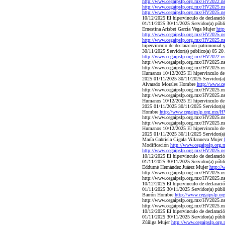
http://www.cegaipslp.org.mx/HV2022.
http://www.cegaipslp.org.mx/HV2025.
http://www.cegaipslp.org.mx/HV2025.
10/12/2025 El hipervinculo de declaració
01/11/2025 30/11/2025 Servidor(a) públic
Ernestina Arisbet García Vega Mujer
htt
http://www.cegaipslp.org.mx/HV2025.
http://www.cegaipslp.org.mx/HV2025.
hipervinculo de declaración patrimonial 
30/11/2025 Servidor(a) público(a) 05 20 
http://www.cegaipslp.org.mx/HV2022.
http://www.cegaipslp.org.mx/HV2025.
http://www.cegaipslp.org.mx/HV2025.n
Humanos 10/12/2025 El hipervinculo de d
2025 01/11/2025 30/11/2025 Servidor(a) p
Alvarado Morales Hombre
http://www.
http://www.cegaipslp.org.mx/HV2025.
http://www.cegaipslp.org.mx/HV2025.n
Humanos 10/12/2025 El hipervinculo de d
2025 01/11/2025 30/11/2025 Servidor(a) 
Hombre
http://www.cegaipslp.org.mx
http://www.cegaipslp.org.mx/HV2025.n
http://www.cegaipslp.org.mx/HV2025.n
Humanos 10/12/2025 El hipervinculo de d
2025 01/11/2025 30/11/2025 Servidor(a) p
María Gabriela Cigala Villanueva Mujer
Modificación
http://www.cegaipslp.or
http://www.cegaipslp.org.mx/HV2025.
10/12/2025 El hipervinculo de declaració
01/11/2025 30/11/2025 Servidor(a) públic
Eddurné Hernández Juárez Mujer
http:/
http://www.cegaipslp.org.mx/HV2025.
http://www.cegaipslp.org.mx/HV2025.n
10/12/2025 El hipervinculo de declaració
01/11/2025 30/11/2025 Servidor(a) públic
Barrón Hombre
http://www.cegaipslp.
http://www.cegaipslp.org.mx/HV2025.
http://www.cegaipslp.org.mx/HV2025.n
10/12/2025 El hipervinculo de declaració
01/11/2025 30/11/2025 Servidor(a) públi
Zúñiga Mujer
http://www.cegaipslp.o