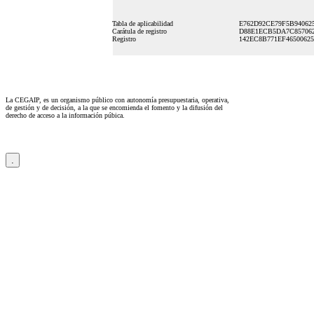
Tabla de aplicabilidad
E762D92CE79F5B94062
Carátula de registro
D88E1ECB5DA7C85706
Registro
142EC8B771EF4650062
La CEGAIP, es un organismo público con autonomía presupuestaria, operativa,
de gestión y de decisión, a la que se encomienda el fomento y la difusión del
derecho de acceso a la información púbica.