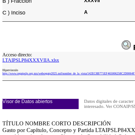
B ) Fracción
XXXVII
C ) Inciso
A
Acceso directo:
LTAIPSLP84XXXVIIA.xlsx
Hipervinculo
http://www.cegaipslp.org.mx/webcegaip2025.nsf/nombre_de_la_vista/142EC8B771EF465006258C2D006
Visor de Datos abiertos
Datos digitales de caracter
interesado. Ver CONAIP
TÍTULO NOMBRE CORTO DESCRIPCIÓN
Gasto por Capítulo, Concepto y Partida LTAIPSLP84XXXVI