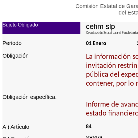
Comisión Estatal de Gara
del Est
Sujeto Obligado
cefim slp
Coordinación Estatal para el Fortalecimie
Periodo
01 Enero
Obligación
La información s
invitación restri
pública del exped
contener, por lo 
Obligación específica.
Informe de avanc
estado financiero
A ) Artículo
84