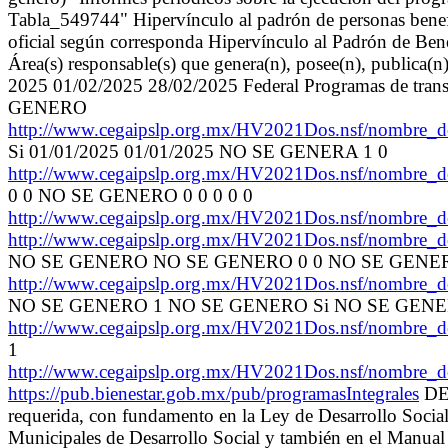
Tabla_549744" Hipervínculo al padrón de personas benefi
oficial según corresponda Hipervínculo al Padrón de Benef
Área(s) responsable(s) que genera(n), posee(n), publica(n
2025 01/02/2025 28/02/2025 Federal Programas d
GENERO
http://www.cegaipslp.org.mx/HV2021Dos.nsf/nom
Si 01/01/2025 01/01/2025 NO SE GENERA 1 0
http://www.cegaipslp.org.mx/HV2021Dos.nsf/nom
0 0 NO SE GENERO 0 0 0 0 0
http://www.cegaipslp.org.mx/HV2021Dos.nsf/nom
http://www.cegaipslp.org.mx/HV2021Dos.nsf/nom
NO SE GENERO NO SE GENERO 0 0 NO SE GEN
http://www.cegaipslp.org.mx/HV2021Dos.nsf/nom
NO SE GENERO 1 NO SE GENERO Si NO SE GENE
http://www.cegaipslp.org.mx/HV2021Dos.nsf/nom
1
http://www.cegaipslp.org.mx/HV2021Dos.nsf/nom
https://pub.bienestar.gob.mx/pub/programasIntegrales
DES
requerida, con fundamento en la Ley de Desarrollo Social
Municipales de Desarrollo Social y también en el Manua