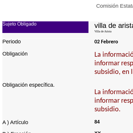
Comisión Estata
Sujeto Obligado
villa de arist
Villa de Arista
Periodo
02 Febrero
Obligación
La informació
informar resp
subsidio, en 
Obligación específica.
La informació
informar resp
subsidio.
A ) Artículo
84