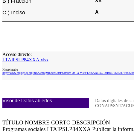
B ) Fracción
XX
C ) Inciso
A
Acceso directo:
LTAIPSLP84XXA.xlsx
Hipervinculo
http://www.cegaipslp.org.mx/webcegaip2025.nsf/nombre_de_la_vista/1236AB61C7D3B87706258C44006
Visor de Datos abiertos
Datos digitales de ca
CONAIP/SNT/ACUE
TÍTULO NOMBRE CORTO DESCRIPCIÓN
Programas sociales LTAIPSLP84XXA Publicar la informació