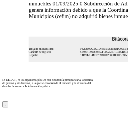
inmuebles 01/09/2025 0 Subdirección de Ad
genera información debido a que la Coordinaci
Municipios (cefim) no adquirió bienes inmueb
Bitácora
Tabla de aplicabilidad
FC8380DC8C1DF8BB06258D1C005B8
Carátula de registro
CB971D20330355F506258D1C005B8D
Registro
11B942C41E47994006258D1C005B9A
La CEGAIP, es un organismo público con autonomía presupuestaria, operativa,
de gestión y de decisión, a la que se encomienda el fomento y la difusión del
derecho de acceso a la información púbica.