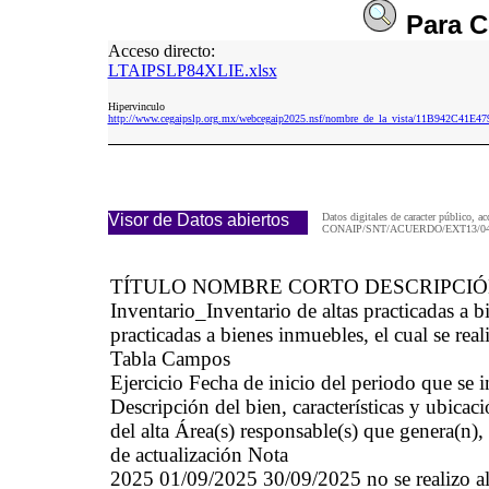
Para
C
Acceso directo:
LTAIPSLP84XLIE.xlsx
Hipervinculo
http://www.cegaipslp.org.mx/webcegaip2025.nsf/nombre_de_la_vista/11B942C41
Visor de Datos abiertos
Datos digitales de caracter público, ac
CONAIP/SNT/ACUERDO/EXT13/04/
TÍTULO NOMBRE CORTO DESCRIPCI
Inventario_Inventario de altas practicadas 
practicadas a bienes inmuebles, el cual se real
Tabla Campos
Ejercicio Fecha de inicio del periodo que se
Descripción del bien, características y ubicaci
del alta Área(s) responsable(s) que genera(n),
de actualización Nota
2025 01/09/2025 30/09/2025 no se realizo alta