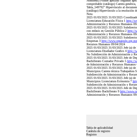
Nombre(s) Primer apellido Segundo ape
comprobable (catálogo) Carrera genérica, 
Tabla_549792" Hipervínculo al documento 
(catálogo) Hipervínculo a la resolución d
Nota
2025 01/03/2025 31/03/2025 Coordinador 
Licenciatura Educación Física 1
http://
Administración y Recursos Humanos 09
2025 01/03/2025 31/03/2025 Subdirector 
con enfasis en Gestión Pública 2
http:/
Administración y Recursos Humanos 09
2025 01/03/2025 31/03/2025 Subdirector 
Empresas 3
http://www.cegaipslp.org
Recursos Humanos 09/04/2024
2025 01/03/2025 31/03/2025 Jefe (a) de 
Licenciatura Diseñador Grafico 4
http:/
No Subdirección de Administración y R
2025 01/03/2025 31/03/2025 Jefe de Dep
Bachillerato Contador Privado 5
http:/
de Administración y Recursos Humanos 
2025 01/03/2025 31/03/2025 Jefe (a) de D
Municipios Carrera técnica Trabajadora 
Subdirección de Administración y Recu
2025 01/03/2025 31/03/2025 Jefe (a) de D
Municipios Licenciatura Ecónomia 7
htt
Subdirección de Administración y Recu
2025 01/03/2025 31/03/2025 Jefe de Dep
Bachillerato Bachillerato 9
http://www.
Administración y Recursos Humanos 09
Tabla de aplicabilidad
Carátula de registro
Registro