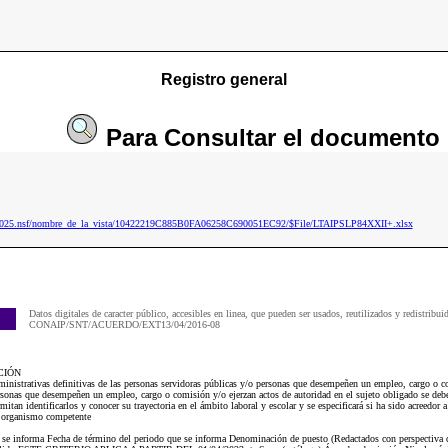
Registro general
Para
Consultar
el documento
ip2025.nsf/nombre_de_la_vista/10422219C885B0FA06258C690051EC92/$File/LTAIPSLP84XXII+.xlsx
Datos digitales de caracter público, accesibles en linea, que pueden ser usados, reutilizados y redistribui
CONAIP/SNT/ACUERDO/EXT13/04/2016-08
CIÓN
administrativas definitivas de las personas servidoras públicas y/o personas que desempeñen un empleo, cargo
ersonas que desempeñen un empleo, cargo o comisión y/o ejerzan actos de autoridad en el sujeto obligado se deber
mitan identificarlos y conocer su trayectoria en el ámbito laboral y escolar y se especificará si ha sido acreedor 
u organismo competente
ue se informa Fecha de término del periodo que se informa Denominación de puesto (Redactados con perspectiva