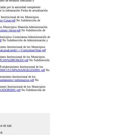
mo de estudios concluido y
cadas por la autoridad competente
an la información Fecha de actualización
Institucional de los Municipios
o+Cesar.pdf
No Subdirección de
los Municipios Maestría Administración
ulum+Javier.pdf
No Subdirección de
unicipios Licenciatura Administración de
f
No Subdirección de Administración y
iento Institucional de los Municipios
LuisaLoredo+-+CurriculumVitae.pdf
nto Institucional de los Municipios
%20JUAN%20ROMAN.pdf
No Subdirección
ortalecimiento Institucional de los
e/CURRICULUM%20ANGELES0001.pdf
No
cimiento Institucional de los
undamento+informacion.pdf
No
ento Institucional de los Municipios
LVADOR0001.pdf
No Subdirección de
:54:49 AM
al