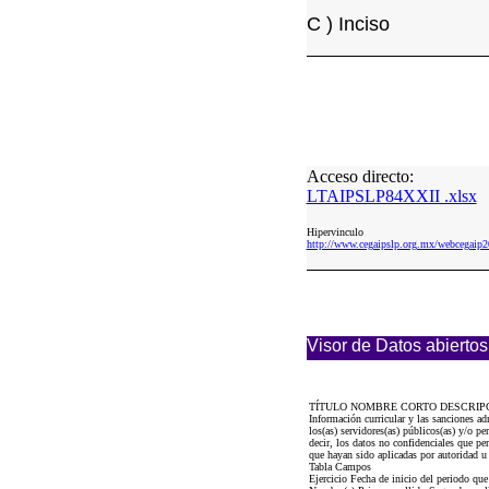
C ) Inciso
Acceso directo:
LTAIPSLP84XXII .xlsx
Hipervinculo
http://www.cegaipslp.org.mx/webcega
Visor de Datos abiertos
TÍTULO NOMBRE CORTO DESCRIP
Información curricular y las sanciones 
los(as) servidores(as) públicos(as) y/o p
decir, los datos no confidenciales que per
que hayan sido aplicadas por autoridad 
Tabla Campos
Ejercicio Fecha de inicio del periodo q