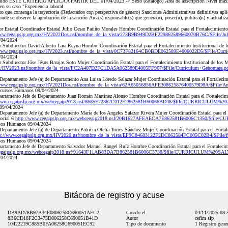
llido ESTE CRITERIO APLICA A PARTIR DEL 01/04/2023 -> Sexo (catálogo) Área de adscripción Nivel máxi
en su caso "Experiencia laboral
que contenga la trayectoria (Redactados con perspectiva de género) Sanciones Administrativas definitivas apli
onde se observe la aprobación de la sanción Área(s) responsable(s) que genera(n), posee(n), publica(n) y actualiz
Estatal Coordinador Estatal Julio Cesar Patiño Morales Hombre Coordinación Estatal para el Fortalecimiento 
www.cegaipslp.org.mx/HV2022Dos.nsf/nombre_de_la_vista/273B9B949D2BF229862589660070B76C/$File/Juli
/04/2024
Subdirector David Alberto Lara Reyna Hombre Coordinación Estatal para el Fortalecimiento Institucional de 
/www.cegaipslp.org.mx/HV2023.nsf/nombre_de_la_vista/0C73F82164CB0BDE062589E4006022D5/$File/Curric
/04/2024
Subdirector Jóse Jésus Barajas Soto Mujer Coordinación Estatal para el Fortalecimiento Institucional de los M
.mx/HV2023.nsf/nombre_de_la_vista/FC2A407D2FC1DA5A062589E4005FF967/$File/Curriculum+Gehomara.pd
Departamento Jefe (a) de Departamento Ana Luisa Loredo Salazar Mujer Coordinación Estatal para el Fortalecim
/www.cegaipslp.org.mx/HV2021Dos.nsf/nombre_de_la_vista/62A65056856AFE308625876400579D8A/$File/Ana
ecursos Humanos 09/04/2024
artamento Jefe de Departamento Juan Román Martínez Alonso Hombre Coordinación Estatal para el Fortalecimie
/www.cegaipslp.org.mx/webcegaip2018.nsf/8685E72867C012E2862581B60066BD48/$file/CURRICULUM
09/04/2024
epartamento Jefe (a) de Departamento María de los Angeles Salazar Rivera Mujer Coordinación Estatal para el F
Social 6
http://www.cegaipslp.org.mx/webcegaip2018.nsf/20B1627AFEAECA7E862581B6006C1350/$fil
rsos Humanos 09/04/2024
epartamento Jefe (a) de Departamento Patricia Ofelia Torres Sánchez Mujer Coordinación Estatal para el Fortale
p://www.cegaipslp.org.mx/HV2020.nsf/nombre_de_la_vista/EF9C84683122F2DC862584FC005C02B4/$File/f
rsos Humanos 09/04/2024
artamento Jefe de Departamento Salvador Manuel Rangel Ruíz Hombre Coordinación Estatal para el Fortalecimi
cegaipslp.org.mx/webcegaip2018.nsf/91643F11AB83DA7B862581B6006C3738/$file/CURRICULUM%20SA
/04/2024
Bitácora de registro y acuse
DB9AD78B97B34E0806258C690051AEC2
Creado el
04/11/2025 08
8B6CD18F2C3475D806258C690051B41D
Autor
cefim slp
10422219C885B0FA06258C690051EC92
Tipo de documento
1 Registro gener