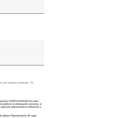
dos por cualquier interesado. Ver
 o comisión LTAIPSLP84XXII De todos
á publicar la información curricular, es
a sanciones administrativas definitivas y
 de género) Denominación del cargo