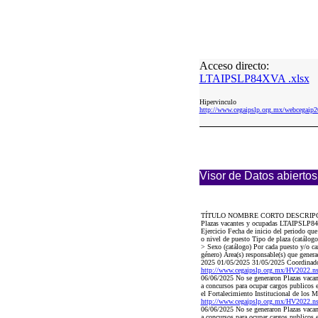
Acceso directo:
LTAIPSLP84XVA .xlsx
Hipervinculo
http://www.cegaipslp.org.mx/webcega
Visor de Datos abiertos
TÍTULO NOMBRE CORTO DESCRIP
Plazas vacantes y ocupadas LTAIPSLP84XV
Ejercicio Fecha de inicio del periodo q
o nivel de puesto Tipo de plaza (catálo
> Sexo (catálogo) Por cada puesto y/o car
género) Área(s) responsable(s) que genera
2025 01/05/2025 31/05/2025 Coordinador 
http://www.cegaipslp.org.mx/HV2022.
06/06/2025 No se generaron Plazas vacant
a concursos para ocupar cargos publicos
el Fortalecimiento Institucional de los
http://www.cegaipslp.org.mx/HV2022.
06/06/2025 No se generaron Plazas vacant
a concursos para ocupar cargos publicos