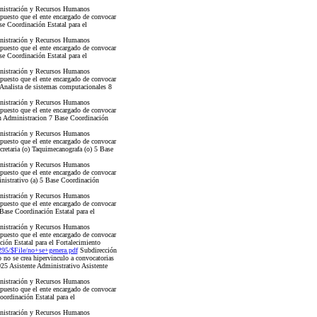
nistración y Recursos Humanos
 puesto que el ente encargado de convocar
e Coordinación Estatal para el
nistración y Recursos Humanos
 puesto que el ente encargado de convocar
e Coordinación Estatal para el
nistración y Recursos Humanos
 puesto que el ente encargado de convocar
Analista de sistemas computacionales 8
nistración y Recursos Humanos
 puesto que el ente encargado de convocar
en Administracion 7 Base Coordinación
nistración y Recursos Humanos
 puesto que el ente encargado de convocar
retaria (o) Taquimecanografa (o) 5 Base
nistración y Recursos Humanos
 puesto que el ente encargado de convocar
nistrativo (a) 5 Base Coordinación
nistración y Recursos Humanos
 puesto que el ente encargado de convocar
Base Coordinación Estatal para el
nistración y Recursos Humanos
 puesto que el ente encargado de convocar
ión Estatal para el Fortalecimiento
5/$File/no+se+genera.pdf
Subdirección
no se crea hipervinculo a convocatorias
25 Asistente Administrativo Asistente
nistración y Recursos Humanos
 puesto que el ente encargado de convocar
ordinación Estatal para el
nistración y Recursos Humanos