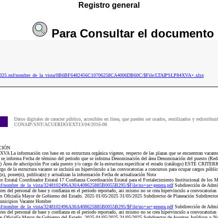
Registro general
Para
Consultar
el documento
ip2025.nsf/nombre_de_la_vista/0B6BF6482456C10706258CA4006DB60C/$File/LTAIPSLP84XVA+.xlsx
Datos digitales de caracter público, accesibles en linea, que pueden ser usados, reutilizados y redistribui
CONAIP/SNT/ACUERDO/EXT13/04/2016-08
CIÓN
A La información con base en su estructura orgánica vigente, respecto de las plazas que se encuentran vacan
ue se informa Fecha de término del periodo que se informa Denominación del área Denominación del puesto (Reda
go) Área de adscripción Por cada puesto y/o cargo de la estructura especificar el estado (catálogo) ESTE CR
go de la estructura vacante se incluirá un hipervínculo a las convocatorias a concursos para ocupar cargos públi
(n), posee(n), publica(n) y actualizan la información Fecha de actualización Nota
Estatal Coordinador Estatal 17 Confianza Coordinación Estatal para el Fortalecimiento Institucional de lo
nsf/nombre_de_la_vista/3248102496A30A408625885B0055B295/$File/no+se+genera.pdf
Subdirección de Admi
es del personal de base y confianza en el periodo reportado, asi mismo no se crea hipervinculo a convocatorias
 es Oficialía Mayor de Gobierno del Estado. 2025 01/05/2025 31/05/2025 Subdirector de Planeación Subdirector
 Municipios Vacante Hombre
nsf/nombre_de_la_vista/3248102496A30A408625885B0055B295/$File/no+se+genera.pdf
Subdirección de Admi
es del personal de base y confianza en el periodo reportado, asi mismo no se crea hipervinculo a convocatorias
 es Oficialía Mayor de Gobierno del Estado. 2025 01/05/2025 31/05/2025 Subdirector de Asuntos Jurídicos y N