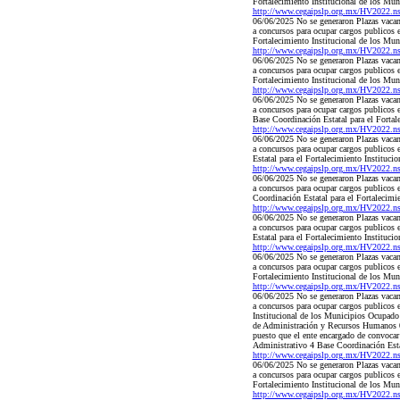
Fortalecimiento Institucional de los Mu
http://www.cegaipslp.org.mx/HV2022.
06/06/2025 No se generaron Plazas vacant
a concursos para ocupar cargos publicos 
Fortalecimiento Institucional de los Mu
http://www.cegaipslp.org.mx/HV2022.
06/06/2025 No se generaron Plazas vacant
a concursos para ocupar cargos publicos 
Fortalecimiento Institucional de los Mu
http://www.cegaipslp.org.mx/HV2022.
06/06/2025 No se generaron Plazas vacant
a concursos para ocupar cargos publicos
Base Coordinación Estatal para el Forta
http://www.cegaipslp.org.mx/HV2022.
06/06/2025 No se generaron Plazas vacant
a concursos para ocupar cargos publicos
Estatal para el Fortalecimiento Instituc
http://www.cegaipslp.org.mx/HV2022.
06/06/2025 No se generaron Plazas vacant
a concursos para ocupar cargos publicos 
Coordinación Estatal para el Fortalecim
http://www.cegaipslp.org.mx/HV2022.
06/06/2025 No se generaron Plazas vacant
a concursos para ocupar cargos publicos
Estatal para el Fortalecimiento Institu
http://www.cegaipslp.org.mx/HV2022.
06/06/2025 No se generaron Plazas vacant
a concursos para ocupar cargos publicos 
Fortalecimiento Institucional de los M
http://www.cegaipslp.org.mx/HV2022.
06/06/2025 No se generaron Plazas vacant
a concursos para ocupar cargos publicos 
Institucional de los Municipios Ocupa
de Administración y Recursos Humanos 06
puesto que el ente encargado de convocar
Administrativo 4 Base Coordinación Esta
http://www.cegaipslp.org.mx/HV2022.
06/06/2025 No se generaron Plazas vacant
a concursos para ocupar cargos publicos
Fortalecimiento Institucional de los Mu
http://www.cegaipslp.org.mx/HV2022.