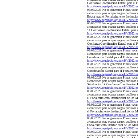
Confianza Coordinación Estatal para el 
http://www.cegaipslp.org.mx/HV2022.
06/06/2025 No se generaron Plazas vacant
a concursos para ocupar cargos publicos
Estatal para el Fortalecimiento Instituc
http://www.cegaipslp.org.mx/HV2022.
06/06/2025 No se generaron Plazas vacant
a concursos para ocupar cargos publicos
14 Confianza Coordinación Estatal para 
http://www.cegaipslp.org.mx/HV2022.
06/06/2025 No se generaron Plazas vacant
a concursos para ocupar cargos publicos
Confianza Coordinación Estatal para el 
http://www.cegaipslp.org.mx/HV2022.
06/06/2025 No se generaron Plazas vacant
a concursos para ocupar cargos publicos
Coordinación Estatal para el Fortalecimi
http://www.cegaipslp.org.mx/HV2022.
06/06/2025 No se generaron Plazas vacant
a concursos para ocupar cargos publicos
Coordinación Estatal para el Fortalecim
http://www.cegaipslp.org.mx/HV2022.
06/06/2025 No se generaron Plazas vacant
a concursos para ocupar cargos publicos
Subdirector 14 Confianza Coordinación E
http://www.cegaipslp.org.mx/HV2022.
06/06/2025 No se generaron Plazas vacant
a concursos para ocupar cargos publicos
el Fortalecimiento Institucional de los
http://www.cegaipslp.org.mx/HV2022.
06/06/2025 No se generaron Plazas vacant
a concursos para ocupar cargos publicos
el Fortalecimiento Institucional de los
http://www.cegaipslp.org.mx/HV2022.
06/06/2025 No se generaron Plazas vacant
a concursos para ocupar cargos publicos 
Fortalecimiento Institucional de los M
http://www.cegaipslp.org.mx/HV2022.
06/06/2025 No se generaron Plazas vacant
a concursos para ocupar cargos publicos 