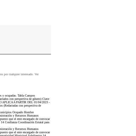
dos por cualquier interesado. Ver
tes y ocupadas. Tabla Campos
ctados con perspectiva de género) Clave
ITERIO APLICA A PARTIR DEL 01/04/2023 -
cos (Redactadas con perspectiva de
s Municipios Ocupado Hombre
nistración y Recursos Humanos
 puesto que el ente encargado de convocar
 14 Confianza Coordinación Estatal para
nistración y Recursos Humanos
 puesto que el ente encargado de convocar
ormatividad Municipal Subdirector 14