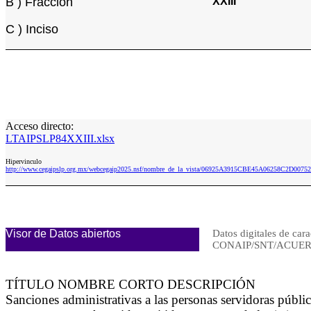
B ) Fracción
XXIII
C ) Inciso
Acceso directo:
LTAIPSLP84XXIII.xlsx
Hipervinculo
http://www.cegaipslp.org.mx/webcegaip2025.nsf/nombre_de_la_vista/06925A3915CBE45A06258C2D0075
Visor de Datos abiertos
Datos digitales de cara
CONAIP/SNT/ACUERD
TÍTULO NOMBRE CORTO DESCRIPCIÓN
Sanciones administrativas a las personas servidoras públ