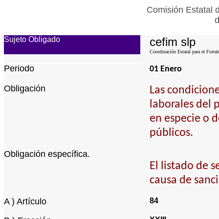
Comisión Estatal 
d
Sujeto Obligado
cefim slp
Coordinación Estatal para el Fortal
Periodo
01 Enero
Obligación
Las condicione
laborales del 
en especie o d
públicos.
Obligación específica.
El listado de 
causa de sanci
A ) Artículo
84