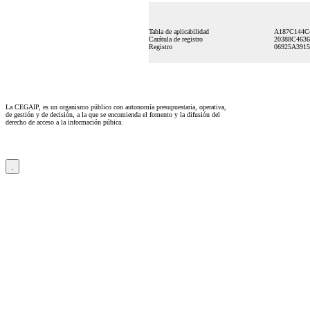
Tabla de aplicabilidad
A187C144C
Carátula de registro
20388C4636
Registro
06925A391
La CEGAIP, es un organismo público con autonomía presupuestaria, operativa,
de gestión y de decisión, a la que se encomienda el fomento y la difusión del
derecho de acceso a la información púbica.