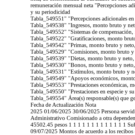
remuneración mensual neta "Percepciones adi
y su periodicidad
Tabla_549551" "Percepciones adicionales en 
Tabla_549538" "Ingresos, monto bruto y neto
Tabla_549552" "Sistemas de compensación, m
Tabla_549522" "Gratificaciones, monto bruto
Tabla_549542" "Primas, monto bruto y neto,
Tabla_549529" "Comisiones, monto bruto y n
Tabla_549539" "Dietas, monto bruto y neto, 
Tabla_549530" "Bonos, monto bruto y neto, 
Tabla_549531" "Estímulos, monto bruto y ne
Tabla_549549" "Apoyos económicos, monto b
Tabla_549553" "Prestaciones económicas, mo
Tabla_549550" "Prestaciones en especie y su
Tabla_549554" Área(s) responsable(s) que gen
Fecha de Actualización Nota
2025 01/06/2025 30/06/2025 Persona servidora pública 5 Auxiliar Administrativo Auxiliar Administrativo Comisionado a otra dependencia Jorge Alvarado Morales Hombre 52038.45 pesos 45502.45 pesos 1 1 1 1 1 1 1 1 1 1 1 1 1 Subdireccion de Administracion y Recursos Humanos 09/07/2025 Montos de acuerdo a los recibos de nomina de los trabajadores a los que tiene acceso esta Coordinación Estatal, por lo que se manifiesta que no se reciben percepciones adicionales en dinero, percepciones adicionales en especie, comisiones, dietas ni prestaciones en especie. 2025 01/06/2025 30/06/2025 Funcionaria (o) 14 Subdirector Subdirector Subdirector de Administracion y Recursos Humanos Jose Jesus Barajas soto Hombre 37738.50 pesos 30945.28 pesos 2 2 2 2 2 2 2 2 2 2 2 2 2 Subdireccion de Administracion y Recursos Humanos 09/07/2025 Montos de acuerdo a los recibos de nomina de los trabajadores a los que tiene acceso esta Coordinación Estatal, por lo que se manifiesta que no se reciben percepciones adicionales en dinero, percepciones adicionales en especie, comisiones, dietas ni prestaciones en especie. 2025 01/06/2025 30/06/2025 Persona servidora pública 8 Analista en Sistemas Computacionales Analista en Sistemas Computacionales Subdirección de Información y Difusión David Alberto Blanco Pérez Hombre 62772.95 pesos 54424.79 pesos 3 3 3 3 3 3 3 3 3 3 3 3 3 Subdireccion de Administracion y Recursos Humanos 09/07/2025 Montos de acuerdo a los recibos de nomina de los trabajadores a los que tiene acceso esta Coordinación Estatal, por lo que se manifiesta que no se reciben percepciones adicionales en dinero, percepciones adicionales en especie, comisiones, dietas ni prestaciones en especie. 2025 01/06/2025 30/06/2025 Persona servidora pública 10 Jefe (a) de Sección Jefe de Sección Subdirección de Innovación y Calidad en los Servicios Municipales Maritsa Lizeth Cepeda Guardiola Mujer 60388.73 pesos 50598.97 pesos 4 4 4 4 4 4 4 4 4 4 4 4 4 Subdireccion de Administracion y Recursos Humanos 09/07/2025 Montos de acuerdo a los recibos de nomina de los trabajadores a los que tiene acceso esta Coordinación Estatal, por lo que se manifiesta que no se reciben percepciones adicionales en dinero, percepciones adicionales en especie, comisiones, dietas ni prestaciones en especie. 2025 01/06/2025 30/06/2025 Persona servidora pública 5 Secretaria Taquimecanógrafa Secretaria Taquimecanógrafa Subdirección de Estudios e Investigación María Gabriela Cigala Villanueva Mujer 45397.94 pesos 38712.42 pesos 5 5 5 5 5 5 5 5 5 5 5 5 5 Subdireccion de Administracion y Recursos Humanos 09/07/2025 Montos de acuerdo a los recibos de nomina de los trabajadores a los que tiene acceso esta Coordinación Estatal, por lo que se manifiesta que no se reciben percepciones adicionales en dinero, percepciones adicionales en especie, comisiones, dietas ni prestaciones en especie. 2025 01/06/2025 30/06/2025 Persona servidora pública 4 Asistente administrativo Asistente administrativo Subdirección de Administración y Recursos Humanos Israel Cruz Barron Hombre 45930.77 pesos 40398.79 pesos 6 6 6 6 6 6 6 6 6 6 6 6 6 Subdireccion de Administracion y Recursos Humanos 09/07/2025 Montos de acuerdo a los recibos de nomina de los trabajadores a los que tiene acceso esta Coordinación Estatal, por lo que se manifiesta que no se reciben percepciones adicionales en dinero, percepciones adicionales en especie, comisiones, dietas ni prestaciones en especie. 2025 01/06/2025 30/06/2025 Persona servidora pública 5 Chofer de primera Chofer de primera Subdirección de Administración y Recursos Humanos Jesús Ferrer Piñon Hombre 52338.45 pesos 33687.77 pesos 7 7 7 7 7 7 7 7 7 7 7 7 7 Subdireccion de Administracion y Recursos Humanos 09/07/2025 Montos de acuerdo a los recibos de nomina de los trabajadores a los que tiene acceso esta Coordinación Estatal, por lo que se manifiesta que no se reciben percepciones adicionales en dinero, percepciones adicionales en especie, comisiones, dietas ni prestaciones en especie. 2025 01/06/2025 30/06/2025 Persona servidora pública 10 Jefe (a) de Sección Jefe de Sección Subdirección de Administración y Recursos Humanos Maria del Carmen Flores Fuentes Mujer 65088.50 pesos 55145.86 pesos 8 8 8 8 8 8 8 8 8 8 8 8 8 Subdireccion de Administracion y Recursos Humanos 09/07/2025 Montos de acuerdo a los recibos de nomina de los trabajadores a los que tiene acceso esta Coordinación Estatal, por lo que se manifiesta que no se reciben percepciones adicionales en dinero, percepciones adicionales en especie, comisiones, dietas ni prestaciones en especie. 2025 01/06/2025 30/06/2025 Persona servidora pública 7 Auxiliar en Administración Auxiliar en Administración Subdirección de Información y Difusión Ernestina Arisbeth García Vega Mujer 50859.36 pesos 43195.40 pesos 9 9 9 9 9 9 9 9 9 9 9 9 9 Subdireccion de Administracion y Recursos Humanos 09/07/2025 Montos de acuerdo a los recibos de nomina de los trabajadores a los que tiene acceso esta Coordinació