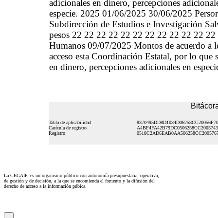
Bitácora
Tabla de aplicabilidad
8370495DD8D1034D06258CC20056F7
Carátula de registro
A4BF4FA42B79DC0506258CC2005743
Registro
0518C2AD6EAB0AA506258CC200576
La CEGAIP, es un organismo público con autonomía presupuestaria, operativa,
de gestión y de decisión, a la que se encomienda el fomento y la difusión del
derecho de acceso a la información púbica.