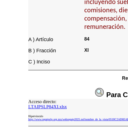
incluyendo suel
comisiones, die
compensación, 
remuneración.
A ) Artículo
84
B ) Fracción
XI
C ) Inciso
Re
Para
C
Acceso directo:
LTAIPSLP84XI.xlsx
Hipervinculo
http://www.cegaipslp.org.mx/webcegaip2025.nsf/nombre_de_la_vista/0518C2AD