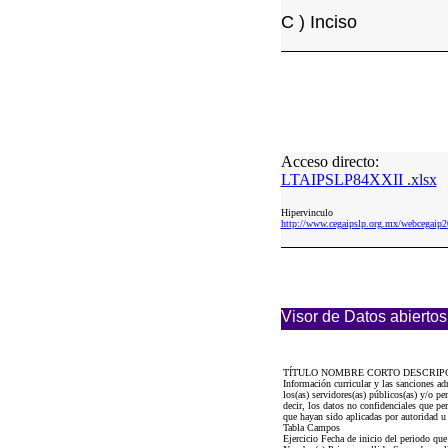
C ) Inciso
Acceso directo:
LTAIPSLP84XXII .xlsx
Hipervinculo
http://www.cegaipslp.org.mx/webcega
Visor de Datos abiertos
TÍTULO NOMBRE CORTO DESCRIP
Información curricular y las sanciones 
los(as) servidores(as) públicos(as) y/o p
decir, los datos no confidenciales que per
que hayan sido aplicadas por autoridad 
Tabla Campos
Ejercicio Fecha de inicio del periodo q