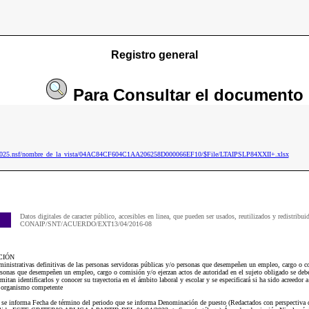
Registro general
Para
Consultar
el documento
ip2025.nsf/nombre_de_la_vista/04AC84CF604C1AA206258D000066EF10/$File/LTAIPSLP84XXII+.xlsx
Datos digitales de caracter público, accesibles en linea, que pueden ser usados, reutilizados y redistribui
CONAIP/SNT/ACUERDO/EXT13/04/2016-08
CIÓN
administrativas definitivas de las personas servidoras públicas y/o personas que desempeñen un empleo, cargo
ersonas que desempeñen un empleo, cargo o comisión y/o ejerzan actos de autoridad en el sujeto obligado se deber
mitan identificarlos y conocer su trayectoria en el ámbito laboral y escolar y se especificará si ha sido acreedor 
u organismo competente
ue se informa Fecha de término del periodo que se informa Denominación de puesto (Redactados con perspectiva