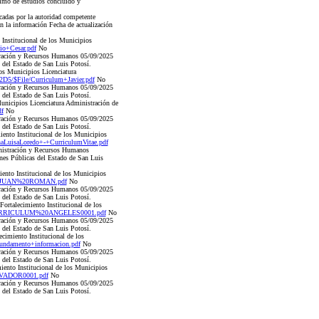
mo de estudios concluido y
cadas por la autoridad competente
an la información Fecha de actualización
Institucional de los Municipios
o+Cesar.pdf
No
ración y Recursos Humanos 05/09/2025
as del Estado de San Luis Potosí.
os Municipios Licenciatura
5/$File/Curriculum+Javier.pdf
No
ración y Recursos Humanos 05/09/2025
as del Estado de San Luis Potosí.
unicipios Licenciatura Administración de
f
No
ración y Recursos Humanos 05/09/2025
as del Estado de San Luis Potosí.
iento Institucional de los Municipios
LuisaLoredo+-+CurriculumVitae.pdf
istración y Recursos Humanos
iones Públicas del Estado de San Luis
nto Institucional de los Municipios
%20JUAN%20ROMAN.pdf
No
ración y Recursos Humanos 05/09/2025
as del Estado de San Luis Potosí.
ortalecimiento Institucional de los
e/CURRICULUM%20ANGELES0001.pdf
No
ración y Recursos Humanos 05/09/2025
as del Estado de San Luis Potosí.
cimiento Institucional de los
undamento+informacion.pdf
No
ración y Recursos Humanos 05/09/2025
as del Estado de San Luis Potosí.
ento Institucional de los Municipios
LVADOR0001.pdf
No
ración y Recursos Humanos 05/09/2025
as del Estado de San Luis Potosí.