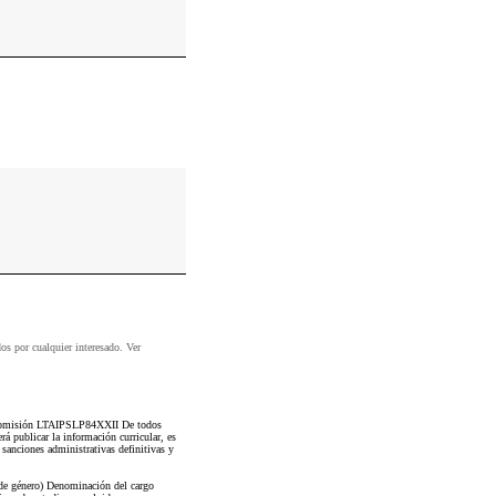
dos por cualquier interesado. Ver
 o comisión LTAIPSLP84XXII De todos
á publicar la información curricular, es
a sanciones administrativas definitivas y
 de género) Denominación del cargo