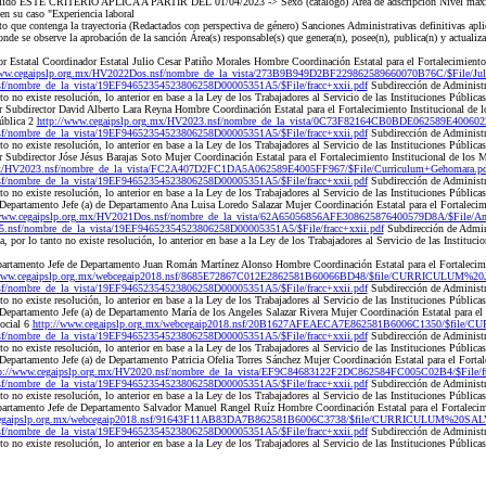
llido ESTE CRITERIO APLICA A PARTIR DEL 01/04/2023 -> Sexo (catálogo) Área de adscripción Nivel máxi
en su caso "Experiencia laboral
que contenga la trayectoria (Redactados con perspectiva de género) Sanciones Administrativas definitivas apli
onde se observe la aprobación de la sanción Área(s) responsable(s) que genera(n), posee(n), publica(n) y actualiz
Estatal Coordinador Estatal Julio Cesar Patiño Morales Hombre Coordinación Estatal para el Fortalecimiento 
www.cegaipslp.org.mx/HV2022Dos.nsf/nombre_de_la_vista/273B9B949D2BF229862589660070B76C/$File/Juli
sf/nombre_de_la_vista/19EF94652354523806258D00005351A5/$File/fracc+xxii.pdf
Subdirección de Administ
to no existe resolución, lo anterior en base a la Ley de los Trabajadores al Servicio de las Instituciones Públic
Subdirector David Alberto Lara Reyna Hombre Coordinación Estatal para el Fortalecimiento Institucional de l
ública 2
http://www.cegaipslp.org.mx/HV2023.nsf/nombre_de_la_vista/0C73F82164CB0BDE062589E4006022D
sf/nombre_de_la_vista/19EF94652354523806258D00005351A5/$File/fracc+xxii.pdf
Subdirección de Administ
to no existe resolución, lo anterior en base a la Ley de los Trabajadores al Servicio de las Instituciones Públic
Subdirector Jóse Jésus Barajas Soto Mujer Coordinación Estatal para el Fortalecimiento Institucional de los M
.mx/HV2023.nsf/nombre_de_la_vista/FC2A407D2FC1DA5A062589E4005FF967/$File/Curriculum+Gehomara.pd
sf/nombre_de_la_vista/19EF94652354523806258D00005351A5/$File/fracc+xxii.pdf
Subdirección de Administ
to no existe resolución, lo anterior en base a la Ley de los Trabajadores al Servicio de las Instituciones Públic
Departamento Jefe (a) de Departamento Ana Luisa Loredo Salazar Mujer Coordinación Estatal para el Fortalecim
/www.cegaipslp.org.mx/HV2021Dos.nsf/nombre_de_la_vista/62A65056856AFE308625876400579D8A/$File/Ana
5.nsf/nombre_de_la_vista/19EF94652354523806258D00005351A5/$File/fracc+xxii.pdf
Subdirección de Admin
 por lo tanto no existe resolución, lo anterior en base a la Ley de los Trabajadores al Servicio de las Instituc
artamento Jefe de Departamento Juan Román Martínez Alonso Hombre Coordinación Estatal para el Fortalecimie
/www.cegaipslp.org.mx/webcegaip2018.nsf/8685E72867C012E2862581B60066BD48/$file/CURRICULUM
sf/nombre_de_la_vista/19EF94652354523806258D00005351A5/$File/fracc+xxii.pdf
Subdirección de Administ
to no existe resolución, lo anterior en base a la Ley de los Trabajadores al Servicio de las Instituciones Públic
epartamento Jefe (a) de Departamento María de los Angeles Salazar Rivera Mujer Coordinación Estatal para el F
Social 6
http://www.cegaipslp.org.mx/webcegaip2018.nsf/20B1627AFEAECA7E862581B6006C1350/$fil
sf/nombre_de_la_vista/19EF94652354523806258D00005351A5/$File/fracc+xxii.pdf
Subdirección de Administ
to no existe resolución, lo anterior en base a la Ley de los Trabajadores al Servicio de las Instituciones Públic
epartamento Jefe (a) de Departamento Patricia Ofelia Torres Sánchez Mujer Coordinación Estatal para el Fortale
p://www.cegaipslp.org.mx/HV2020.nsf/nombre_de_la_vista/EF9C84683122F2DC862584FC005C02B4/$File/f
sf/nombre_de_la_vista/19EF94652354523806258D00005351A5/$File/fracc+xxii.pdf
Subdirección de Administ
to no existe resolución, lo anterior en base a la Ley de los Trabajadores al Servicio de las Instituciones Públic
artamento Jefe de Departamento Salvador Manuel Rangel Ruíz Hombre Coordinación Estatal para el Fortalecimi
cegaipslp.org.mx/webcegaip2018.nsf/91643F11AB83DA7B862581B6006C3738/$file/CURRICULUM%20SA
sf/nombre_de_la_vista/19EF94652354523806258D00005351A5/$File/fracc+xxii.pdf
Subdirección de Administ
to no existe resolución, lo anterior en base a la Ley de los Trabajadores al Servicio de las Instituciones Públic