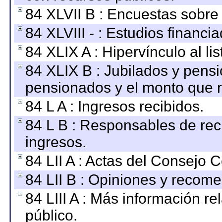
84 XLVII B : Encuestas sobre
84 XLVIII - : Estudios financi
84 XLIX A : Hipervínculo al l
84 XLIX B : Jubilados y pensi
pensionados y el monto que 
84 L A : Ingresos recibidos.
84 L B : Responsables de recib
ingresos.
84 LII A : Actas del Consejo C
84 LII B : Opiniones y recom
84 LIII A : Más información r
público.