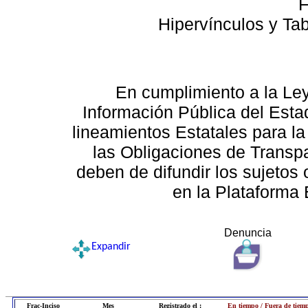
F
Hipervínculos y Ta
En cumplimiento a la Le
Información Pública del Esta
lineamientos Estatales para la
las Obligaciones de Transp
deben de difundir los sujetos 
en la Plataforma 
Denuncia
Expandir
Frac-Inciso
Mes
Registrado el :
En tiempo / Fuera de tiem