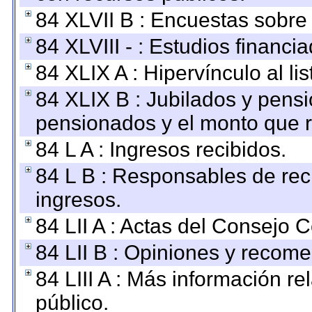
84 XLVII B : Encuestas sobre
84 XLVIII - : Estudios financi
84 XLIX A : Hipervínculo al l
84 XLIX B : Jubilados y pensi
pensionados y el monto que 
84 L A : Ingresos recibidos.
84 L B : Responsables de recib
ingresos.
84 LII A : Actas del Consejo C
84 LII B : Opiniones y recom
84 LIII A : Más información r
público.