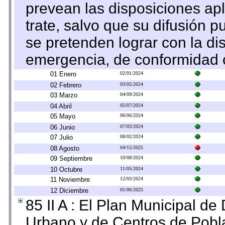
prevean las disposiciones apl
trate, salvo que su difusión
se pretenden lograr con la di
emergencia, de conformidad c
01 Enero
02/01/2024
02 Febrero
03/05/2024
03 Marzo
04/09/2024
04 Abril
05/07/2024
05 Mayo
06/06/2024
06 Junio
07/03/2024
07 Julio
08/02/2024
08 Agosto
04/15/2025
09 Septiembre
10/08/2024
10 Octubre
11/05/2024
11 Noviembre
12/03/2024
12 Diciembre
01/06/2025
85 II A : El Plan Municipal de
Urbano y de Centros de Pobla