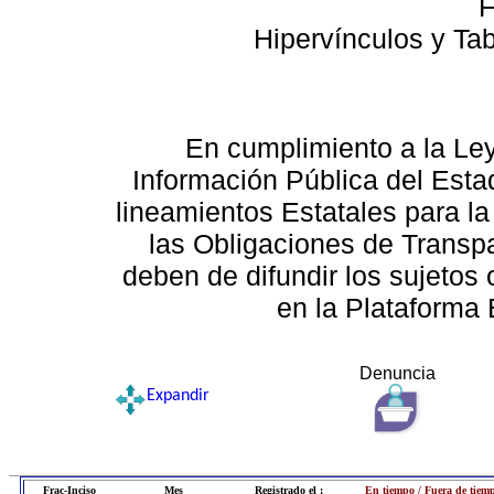
F
Hipervínculos y Ta
En cumplimiento a la Le
Información Pública del Esta
lineamientos Estatales para la
las Obligaciones de Transp
deben de difundir los sujetos 
en la Plataforma 
Denuncia
Expandir
Frac-Inciso
Mes
Registrado el :
En tiempo / Fuera de tiem