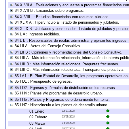
84 XLVII A : Evaluaciones y encuestas a programas financiados con
84 XLVII B : Encuestas sobre programas.
84 XLVIII - : Estudios financiados con recursos públicos.
84 XLIX A : Hipervínculo al listado de pensionados y jubilados.
84 XLIX B : Jubilados y pensionados. Listado de jubilados y pensio
84 L A : Ingresos recibidos.
84 L B : Responsables de recibir, administrar y ejercer los ingresos.
84 LII A : Actas del Consejo Consultivo.
84 LII B : Opiniones y recomendaciones del Consejo Consultivo.
84 LIII A : Más información relacionada_Información de interés públi
84 LIII B : Más información relacionada_Preguntas frecuentes.
84 LIII C : Más información relacionada. Transparencia proactiva.
85 I A1 : El Plan Estatal de Desarrollo, los programas operativos a
85 I D1 : Presupuesto de egresos.
85 I D2 : Egresos y fórmulas de distribución de los recursos.
85 I H4 : Planes y/o programas de desarrollo urbano.
85 I H5 : Planes y Programas de ordenamiento territorial.
85 I H7 : Hipervínculo a los planes de desarrollo urbano.
01 Enero
02/01/2024
02 Febrero
03/05/2024
03 Marzo
04/09/2024
05/07/2024