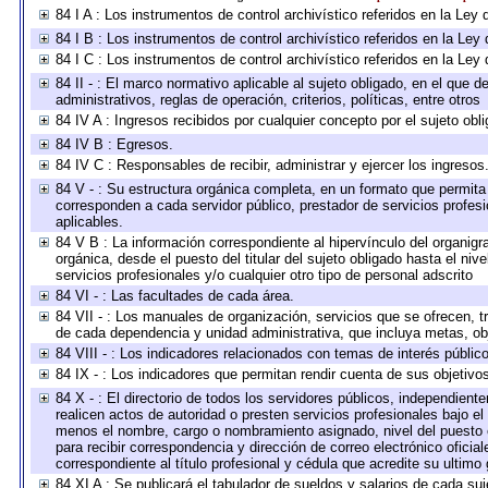
84 I A : Los instrumentos de control archivístico referidos en la L
84 I B : Los instrumentos de control archivístico referidos en la Le
84 I C : Los instrumentos de control archivístico referidos en la Le
84 II - : El marco normativo aplicable al sujeto obligado, en el que
administrativos, reglas de operación, criterios, políticas, entre otros
84 IV A : Ingresos recibidos por cualquier concepto por el sujeto obl
84 IV B : Egresos.
84 IV C : Responsables de recibir, administrar y ejercer los ingresos
84 V - : Su estructura orgánica completa, en un formato que permita 
corresponden a cada servidor público, prestador de servicios profes
aplicables.
84 V B : La información correspondiente al hipervínculo del organigra
orgánica, desde el puesto del titular del sujeto obligado hasta el ni
servicios profesionales y/o cualquier otro tipo de personal adscrito
84 VI - : Las facultades de cada área.
84 VII - : Los manuales de organización, servicios que se ofrecen, 
de cada dependencia y unidad administrativa, que incluya metas, obj
84 VIII - : Los indicadores relacionados con temas de interés públi
84 IX - : Los indicadores que permitan rendir cuenta de sus objetivo
84 X - : El directorio de todos los servidores públicos, independien
realicen actos de autoridad o presten servicios profesionales bajo el
menos el nombre, cargo o nombramiento asignado, nivel del puesto en
para recibir correspondencia y dirección de correo electrónico oficia
correspondiente al título profesional y cédula que acredite su ultimo
84 XI A : Se publicará el tabulador de sueldos y salarios de cada su