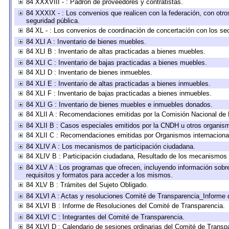
84 XXXVIII - : Padrón de proveedores y contratistas.
84 XXXIX - : Los convenios que realicen con la federación, con otr
seguridad pública.
84 XL - : Los convenios de coordinación de concertación con los sec
84 XLI A : Inventario de bienes muebles.
84 XLI B : Inventario de altas practicadas a bienes muebles.
84 XLI C : Inventario de bajas practicadas a bienes muebles.
84 XLI D : Inventario de bienes inmuebles.
84 XLI E : Inventario de altas practicadas a bienes inmuebles.
84 XLI F : Inventario de bajas practicadas a bienes inmuebles.
84 XLI G : Inventario de bienes muebles e inmuebles donados.
84 XLII A : Recomendaciones emitidas por la Comisión Nacional d
84 XLII B : Casos especiales emitidos por la CNDH u otros organis
84 XLII C : Recomendaciones emitidas por Organismos internaciona
84 XLIV A : Los mecanismos de participación ciudadana.
84 XLIV B : Participación ciudadana, Resultado de los mecanismos d
84 XLV A : Los programas que ofrecen, incluyendo información sobre 
requisitos y formatos para acceder a los mismos.
84 XLV B : Trámites del Sujeto Obligado.
84 XLVI A : Actas y resoluciones Comité de Transparencia_Informe 
84 XLVI B : Informe de Resoluciones del Comité de Transparencia.
84 XLVI C : Integrantes del Comité de Transparencia.
84 XLVI D : Calendario de sesiones ordinarias del Comité de Transp