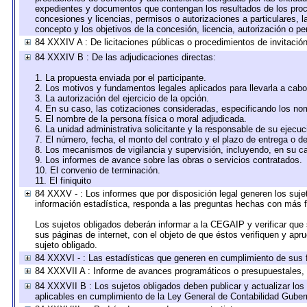
expedientes y documentos que contengan los resultados de los proce
concesiones y licencias, permisos o autorizaciones a particulares, la
concepto y los objetivos de la concesión, licencia, autorización o pe
84 XXXIV A : De licitaciones públicas o procedimientos de invitación 
84 XXXIV B : De las adjudicaciones directas:
1. La propuesta enviada por el participante.
2. Los motivos y fundamentos legales aplicados para llevarla a cabo
3. La autorización del ejercicio de la opción.
4. En su caso, las cotizaciones consideradas, especificando los no
5. El nombre de la persona física o moral adjudicada.
6. La unidad administrativa solicitante y la responsable de su ejecuc
7. El número, fecha, el monto del contrato y el plazo de entrega o de
8. Los mecanismos de vigilancia y supervisión, incluyendo, en su c
9. Los informes de avance sobre las obras o servicios contratados.
10. El convenio de terminación.
11. El finiquito
84 XXXV - : Los informes que por disposición legal generen los suje
información estadística, responda a las preguntas hechas con más fr
Los sujetos obligados deberán informar a la CEGAIP y verificar que 
sus páginas de internet, con el objeto de que éstos verifiquen y apr
sujeto obligado.
84 XXXVI - : Las estadísticas que generen en cumplimiento de sus 
84 XXXVII A : Informe de avances programáticos o presupuestales, 
84 XXXVII B : Los sujetos obligados deben publicar y actualizar lo
aplicables en cumplimiento de la Ley General de Contabilidad Gube