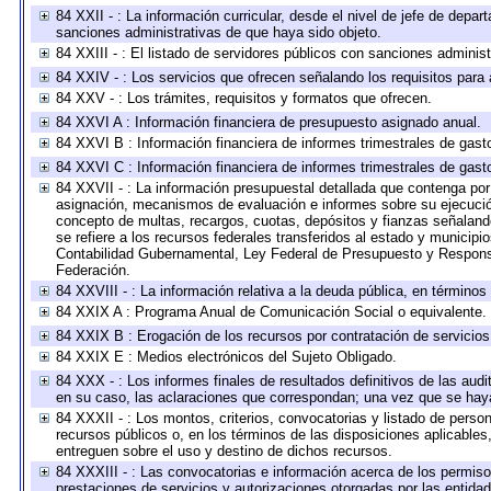
84 XXII - : La información curricular, desde el nivel de jefe de depar
sanciones administrativas de que haya sido objeto.
84 XXIII - : El listado de servidores públicos con sanciones administ
84 XXIV - : Los servicios que ofrecen señalando los requisitos para 
84 XXV - : Los trámites, requisitos y formatos que ofrecen.
84 XXVI A : Información financiera de presupuesto asignado anual.
84 XXVI B : Información financiera de informes trimestrales de gast
84 XXVI C : Información financiera de informes trimestrales de gast
84 XXVII - : La información presupuestal detallada que contenga por 
asignación, mecanismos de evaluación e informes sobre su ejecución
concepto de multas, recargos, cuotas, depósitos y fianzas señalando 
se refiere a los recursos federales transferidos al estado y municip
Contabilidad Gubernamental, Ley Federal de Presupuesto y Responsa
Federación.
84 XXVIII - : La información relativa a la deuda pública, en términos
84 XXIX A : Programa Anual de Comunicación Social o equivalente.
84 XXIX B : Erogación de los recursos por contratación de servicios 
84 XXIX E : Medios electrónicos del Sujeto Obligado.
84 XXX - : Los informes finales de resultados definitivos de las audi
en su caso, las aclaraciones que correspondan; una vez que se hay
84 XXXII - : Los montos, criterios, convocatorias y listado de perso
recursos públicos o, en los términos de las disposiciones aplicable
entreguen sobre el uso y destino de dichos recursos.
84 XXXIII - : Las convocatorias e información acerca de los permisos
prestaciones de servicios y autorizaciones otorgadas por las entida