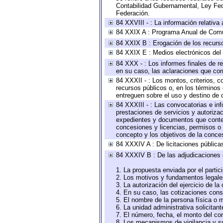
Contabilidad Gubernamental, Ley Fed
Federación.
84 XXVIII - : La información relativa
84 XXIX A : Programa Anual de Comun
84 XXIX B : Erogación de los recursos
84 XXIX E : Medios electrónicos del
84 XXX - : Los informes finales de re
en su caso, las aclaraciones que co
84 XXXII - : Los montos, criterios, c
recursos públicos o, en los términos
entreguen sobre el uso y destino de 
84 XXXIII - : Las convocatorias e in
prestaciones de servicios y autoriza
expedientes y documentos que conten
concesiones y licencias, permisos o a
concepto y los objetivos de la conces
84 XXXIV A : De licitaciones públicas
84 XXXIV B : De las adjudicaciones 
1. La propuesta enviada por el partic
2. Los motivos y fundamentos legales
3. La autorización del ejercicio de la
4. En su caso, las cotizaciones con
5. El nombre de la persona física o 
6. La unidad administrativa solicitan
7. El número, fecha, el monto del con
8. Los mecanismos de vigilancia y s