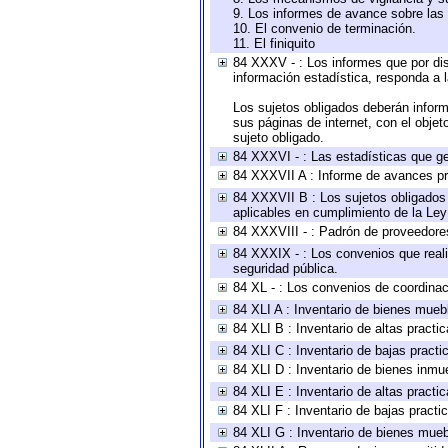
9. Los informes de avance sobre las 
10. El convenio de terminación.
11. El finiquito
84 XXXV - : Los informes que por dis
información estadística, responda a 
Los sujetos obligados deberán inform
sus páginas de internet, con el obje
sujeto obligado.
84 XXXVI - : Las estadísticas que g
84 XXXVII A : Informe de avances pr
84 XXXVII B : Los sujetos obligados 
aplicables en cumplimiento de la Le
84 XXXVIII - : Padrón de proveedores
84 XXXIX - : Los convenios que reali
seguridad pública.
84 XL - : Los convenios de coordinac
84 XLI A : Inventario de bienes mueb
84 XLI B : Inventario de altas pract
84 XLI C : Inventario de bajas pract
84 XLI D : Inventario de bienes inmu
84 XLI E : Inventario de altas pract
84 XLI F : Inventario de bajas pract
84 XLI G : Inventario de bienes mue