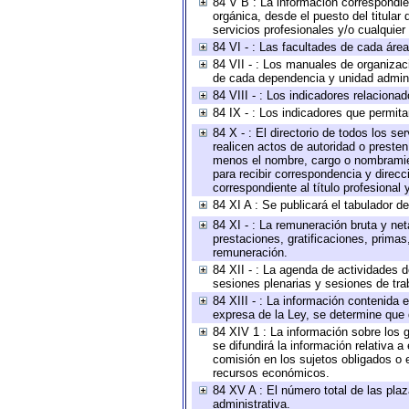
84 V B : La información correspondien
orgánica, desde el puesto del titular
servicios profesionales y/o cualquier 
84 VI - : Las facultades de cada área
84 VII - : Los manuales de organizac
de cada dependencia y unidad adminis
84 VIII - : Los indicadores relacion
84 IX - : Los indicadores que permita
84 X - : El directorio de todos los s
realicen actos de autoridad o presten
menos el nombre, cargo o nombramient
para recibir correspondencia y direcc
correspondiente al título profesional
84 XI A : Se publicará el tabulador d
84 XI - : La remuneración bruta y ne
prestaciones, gratificaciones, prima
remuneración.
84 XII - : La agenda de actividades d
sesiones plenarias y sesiones de tra
84 XIII - : La información contenida
expresa de la Ley, se determine que 
84 XIV 1 : La información sobre los
se difundirá la información relativa
comisión en los sujetos obligados o 
recursos económicos.
84 XV A : El número total de las plaz
administrativa.