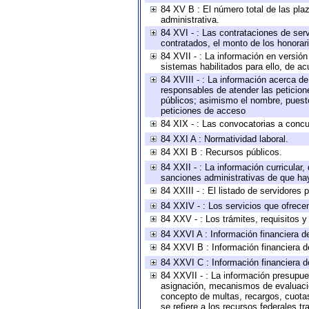
84 XV B : El número total de las plaz
administrativa.
84 XVI - : Las contrataciones de serv
contratados, el monto de los honorari
84 XVII - : La información en versión
sistemas habilitados para ello, de ac
84 XVIII - : La información acerca de
responsables de atender las peticion
públicos; asimismo el nombre, puesto,
peticiones de acceso
84 XIX - : Las convocatorias a concu
84 XXI A : Normatividad laboral.
84 XXI B : Recursos públicos.
84 XXII - : La información curricular,
sanciones administrativas de que hay
84 XXIII - : El listado de servidores
84 XXIV - : Los servicios que ofrecen
84 XXV - : Los trámites, requisitos 
84 XXVI A : Información financiera d
84 XXVI B : Información financiera d
84 XXVI C : Información financiera d
84 XXVII - : La información presupue
asignación, mecanismos de evaluación
concepto de multas, recargos, cuotas
se refiere a los recursos federales t