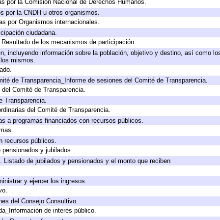
as por la Comisión Nacional de Derechos Humanos.
os por la CNDH u otros organismos.
as por Organismos internacionales.
cipación ciudadana.
, Resultado de los mecanismos de participación.
, incluyendo información sobre la población, objetivo y destino, así como lo
a los mismos.
gado.
mité de Transparencia_Informe de sesiones del Comité de Transparencia.
 del Comité de Transparencia.
e Transparencia.
rdinarias del Comité de Transparencia.
as a programas financiados con recursos públicos.
amas.
n recursos públicos.
e pensionados y jubilados.
. Listado de jubilados y pensionados y el monto que reciben
inistrar y ejercer los ingresos.
vo.
nes del Consejo Consultivo.
da_Información de interés público.