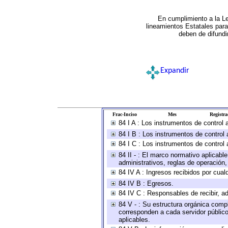
En cumplimiento a la L
lineamientos Estatales par
deben de difundi
Expandir
Frac-Inciso
Mes
Registra
84 I A : Los instrumentos de control
84 I B : Los instrumentos de control 
84 I C : Los instrumentos de control 
84 II - : El marco normativo aplicabl
administrativos, reglas de operación, c
84 IV A : Ingresos recibidos por cual
84 IV B : Egresos.
84 IV C : Responsables de recibir, ad
84 V - : Su estructura orgánica compl
corresponden a cada servidor público
aplicables.