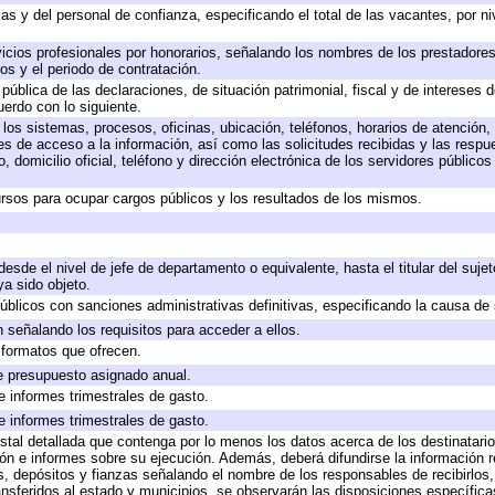
as y del personal de confianza, especificando el total de las vacantes, por n
icios profesionales por honorarios, señalando los nombres de los prestadores 
os y el periodo de contratación.
 pública de las declaraciones, de situación patrimonial, fiscal y de intereses d
uerdo con lo siguiente.
 los sistemas, procesos, oficinas, ubicación, teléfonos, horarios de atención,
es de acceso a la información, así como las solicitudes recibidas y las respu
 domicilio oficial, teléfono y dirección electrónica de los servidores público
rsos para ocupar cargos públicos y los resultados de los mismos.
 desde el nivel de jefe de departamento o equivalente, hasta el titular del suj
a sido objeto.
 públicos con sanciones administrativas definitivas, especificando la causa de 
 señalando los requisitos para acceder a ellos.
y formatos que ofrecen.
e presupuesto asignado anual.
e informes trimestrales de gasto.
e informes trimestrales de gasto.
stal detallada que contenga por lo menos los datos acerca de los destinatario
 e informes sobre su ejecución. Además, deberá difundirse la información re
, depósitos y fianzas señalando el nombre de los responsables de recibirlos, 
ransferidos al estado y municipios, se observarán las disposiciones específic