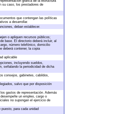
representación gráfica de la estructura
en su caso, los prestadores de
 documentos que contengan las políticas
ivos a desarrollar.
unciones, deban establecer.
nejen o apliquen recursos públicos;
e base. El directorio deberá incluir, al
argo, número telefónico, domicilio
ue deberá contener, la copia
ad aplicable
epciones, incluyendo sueldos,
, señalando la periodicidad de dicha
sos consejos, gabinetes, cabildos,
legiados, salvo que por disposición
o los gastos de representación. Además
ue desempeñe un empleo, cargo o
ciales no supongan el ejercicio de
de puesto, para cada unidad