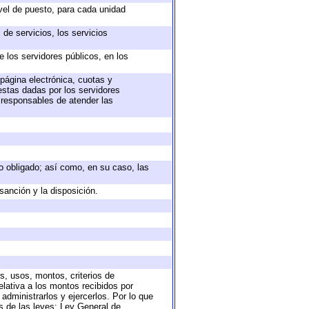
ivel de puesto, para cada unidad
de servicios, los servicios
e los servidores públicos, en los
 página electrónica, cuotas y
estas dadas por los servidores
s responsables de atender las
eto obligado; así como, en su caso, las
sanción y la disposición.
s, usos, montos, criterios de
lativa a los montos recibidos por
administrarlos y ejercerlos. Por lo que
as de las leyes: Ley General de