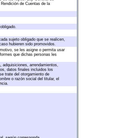
 Rendición de Cuentas de la
 obligado.
cada sujeto obligado que se realicen,
 caso hubieren sido promovidos.
 motivo, se les asigne o permita usar
informes que dichas personas les
a, adquisiciones, arrendamientos,
s, datos finales incluidos los
e trate del otorgamiento de
bre o razón social del titular, el
ncia.
tal, según corresponda.