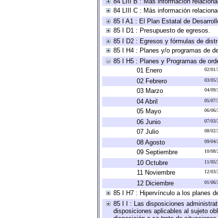
84 LIII B : Más información relacion
84 LIII C : Más información relacion
85 I A1 : El Plan Estatal de Desarro
85 I D1 : Presupuesto de egresos.
85 I D2 : Egresos y fórmulas de distr
85 I H4 : Planes y/o programas de de
85 I H5 : Planes y Programas de orden
01 Enero
02/01/
02 Febrero
03/05/
03 Marzo
04/09/
04 Abril
05/07/
05 Mayo
06/06/
06 Junio
07/03/
07 Julio
08/02/
08 Agosto
09/04/
09 Septiembre
10/08/
10 Octubre
11/05/
11 Noviembre
12/03/
12 Diciembre
01/06/
85 I H7 : Hipervínculo a los planes d
85 I I : Las disposiciones administra
disposiciones aplicables al sujeto o