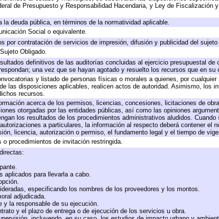
eral de Presupuesto y Responsabilidad Hacendaria, y Ley de Fiscalización y
 a la deuda pública, en términos de la normatividad aplicable.
icación Social o equivalente.
 por contratación de servicios de impresión, difusión y publicidad del sujeto
 Sujeto Obligado.
sultados definitivos de las auditorías concluidas al ejercicio presupuestal de 
rrespondan; una vez que se hayan agotado y resuelto los recursos que en su
onvocatorias y listado de personas físicas o morales a quienes, por cualquier
 de las disposiciones aplicables, realicen actos de autoridad. Asimismo, los 
dichos recursos.
formación acerca de los permisos, licencias, concesiones, licitaciones de obr
ciones otorgadas por las entidades públicas, así como las opiniones argumento
gan los resultados de los procedimientos administrativos aludidos. Cuando s
utorizaciones a particulares, la información al respecto deberá contener el nom
ión, licencia, autorización o permiso, el fundamento legal y el tiempo de vige
 o procedimientos de invitación restringida.
directas:
ipante.
 aplicados para llevarla a cabo.
 opción.
sideradas, especificando los nombres de los proveedores y los montos.
moral adjudicada.
te y la responsable de su ejecución.
trato y el plazo de entrega o de ejecución de los servicios u obra.
upervisión, incluyendo, en su caso, los estudios de impacto urbano y ambien