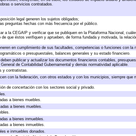
obras o servicios contratados.
posición legal generen los sujetos obligados;
las preguntas hechas con más frecuencia por el público.
ar a la CEGAIP y verificar que se publiquen en la Plataforma Nacional, cuále
to de que éstos verifiquen y aprueben, de forma fundada y motivada, la relaci
eneren en cumplimiento de sus facultades, competencias o funciones con la 
ogramáticos o presupuestales, balances generales y su estado financiero.
deben publicar y actualizar los documentos financieros contables, presupues
y General de Contabilidad Gubernamental y demás normatividad aplicable.
 y contratistas.
cen con la federación, con otros estados y con los municipios, siempre que 
ión de concertación con los sectores social y privado.
les.
icadas a bienes muebles.
icadas a bienes muebles.
ebles.
icadas a bienes inmuebles.
icadas a bienes inmuebles.
bles e inmuebles donados.