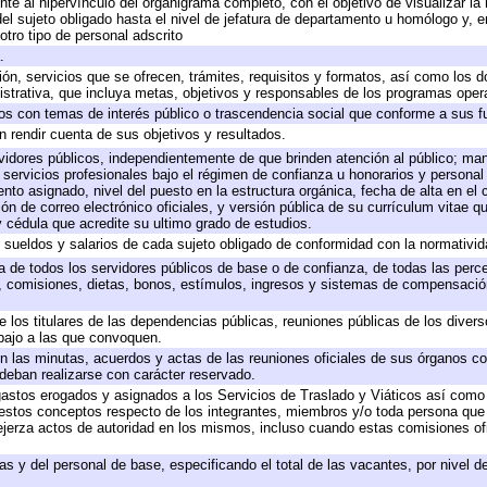
te al hipervínculo del organigrama completo, con el objetivo de visualizar la 
 del sujeto obligado hasta el nivel de jefatura de departamento u homólogo y, 
otro tipo de personal adscrito
.
ión, servicios que se ofrecen, trámites, requisitos y formatos, así como los
trativa, que incluya metas, objetivos y responsables de los programas operat
ados con temas de interés público o trascendencia social que conforme a sus f
n rendir cuenta de sus objetivos y resultados.
ervidores públicos, independientemente de que brinden atención al público; ma
 servicios profesionales bajo el régimen de confianza u honorarios y personal d
o asignado, nivel del puesto en la estructura orgánica, fecha de alta en el c
ión de correo electrónico oficiales, y versión pública de su currículum vitae q
 y cédula que acredite su ultimo grado de estudios.
e sueldos y salarios de cada sujeto obligado de conformidad con la normativid
ta de todos los servidores públicos de base o de confianza, de todas las perc
s, comisiones, dietas, bonos, estímulos, ingresos y sistemas de compensación
e los titulares de las dependencias públicas, reuniones públicas de los diver
bajo a las que convoquen.
 en las minutas, acuerdos y actas de las reuniones oficiales de sus órganos co
deban realizarse con carácter reservado.
 gastos erogados y asignados a los Servicios de Traslado y Viáticos así com
 a estos conceptos respecto de los integrantes, miembros y/o toda persona q
ejerza actos de autoridad en los mismos, incluso cuando estas comisiones ofi
as y del personal de base, especificando el total de las vacantes, por nivel 