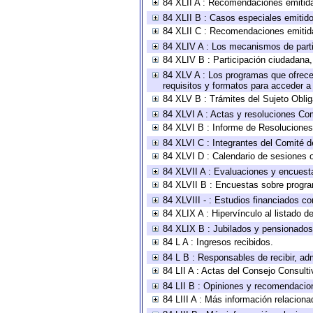
84 XLII A : Recomendaciones emitid
84 XLII B : Casos especiales emitid
84 XLII C : Recomendaciones emitid
84 XLIV A : Los mecanismos de parti
84 XLIV B : Participación ciudadana
84 XLV A : Los programas que ofrecen
requisitos y formatos para acceder 
84 XLV B : Trámites del Sujeto Obli
84 XLVI A : Actas y resoluciones Co
84 XLVI B : Informe de Resoluciones
84 XLVI C : Integrantes del Comité d
84 XLVI D : Calendario de sesiones o
84 XLVII A : Evaluaciones y encuest
84 XLVII B : Encuestas sobre progr
84 XLVIII - : Estudios financiados co
84 XLIX A : Hipervínculo al listado d
84 XLIX B : Jubilados y pensionados
84 L A : Ingresos recibidos.
84 L B : Responsables de recibir, adm
84 LII A : Actas del Consejo Consulti
84 LII B : Opiniones y recomendacio
84 LIII A : Más información relaciona